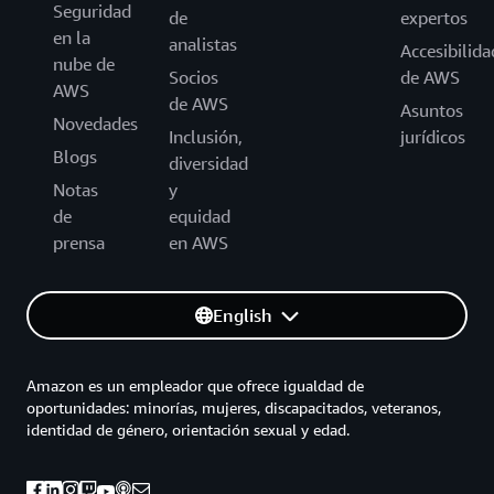
Seguridad
de
expertos
en la
analistas
Accesibilida
nube de
Socios
de AWS
AWS
de AWS
Asuntos
Novedades
Inclusión,
jurídicos
Blogs
diversidad
Notas
y
de
equidad
prensa
en AWS
English
Amazon es un empleador que ofrece igualdad de
oportunidades: minorías, mujeres, discapacitados, veteranos,
identidad de género, orientación sexual y edad.