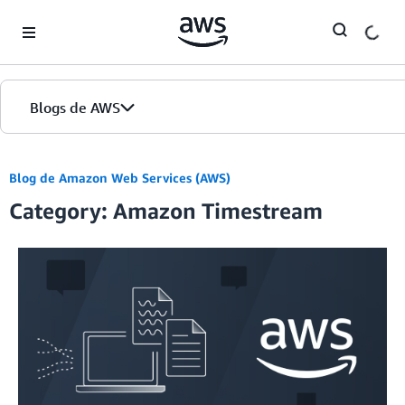
Skip to Main Content
Blogs de AWS
Inicio
Blog de Amazon Web Services (AWS)
Category: Amazon Timestream
Ediciones