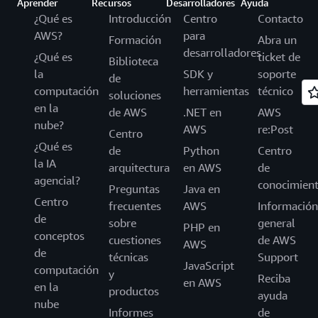
Aprender
Recursos
Desarrolladores
Ayuda
¿Qué es
Introducción
Centro
Contacto
AWS?
para
Formación
Abra un
desarrolladores
¿Qué es
ticket de
Biblioteca
la
SDK y
soporte
de
computación
herramientas
técnico
soluciones
en la
de AWS
.NET en
AWS
nube?
AWS
re:Post
Centro
¿Qué es
de
Python
Centro
la IA
arquitectura
en AWS
de
agencial?
conocimien
Preguntas
Java en
Centro
frecuentes
AWS
Información
de
sobre
general
PHP en
conceptos
cuestiones
de AWS
AWS
de
técnicas
Support
JavaScript
computación
y
Reciba
en AWS
en la
productos
ayuda
nube
Informes
de