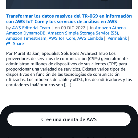
Transformar los datos masivos del TR-069 en información
con AWS IoT Core y los servicios de análisis en AWS
by
AWS Editorial Team
on
09 DIC 2022
in
Amazon Athena
,
Amazon DynamoDB
,
Amazon Simple Storage Service (S3)
,
Amazon Timestream
,
AWS IoT Core
,
AWS Lambda
Permalink
Share
Por Murat Balkan, Specialist Solutions Architect Intro Los
proveedores de servicios de comunicación (CSPs) generalmente
administran millones de dispositivos de sus clientes (CPE) para
proporcionar una variedad de servicios. Existen varios tipos de
dispositivos en función de las tecnologías de comunicación
utilizadas. Los módems de cable y xDSL, los decodificadores y los
enrutadores inalámbricos son […]
Cree una cuenta de AWS