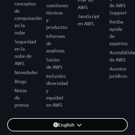
PHP en
conceptos
cuestiones
de AWS
AWS
de
técnicas
Support
JavaScript
computación
y
Reciba
en AWS
en la
productos
ayuda
nube
Informes
de
Seguridad
de
expertos
en la
analistas
Accesibilida
nube de
Socios
de AWS
AWS
de AWS
Asuntos
Novedades
Inclusión,
jurídicos
Blogs
diversidad
Notas
y
de
equidad
prensa
en AWS
English