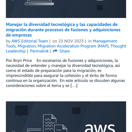
Manejar la diversidad tecnológica y las capacidades de
migración durante procesos de fusiones y adquisiciones
de empresas
by
AWS Editorial Team
on
23 NOV 2023
in
Management
Tools
,
Migration
,
Migration Acceleration Program (MAP)
,
Thought
Leadership
Permalink
Share
Por Bryn Price En escenarios de fusiones y adquisiciones, la
necesidad de entender y manejar la diversidad tecnológica, así
como el estado de preparación para la migración, es
imprescindible para asegurar la cohesión y el éxito de forma
continua en la organización. En este artículo se discuten algunas
consideraciones sobre el tema y se […]