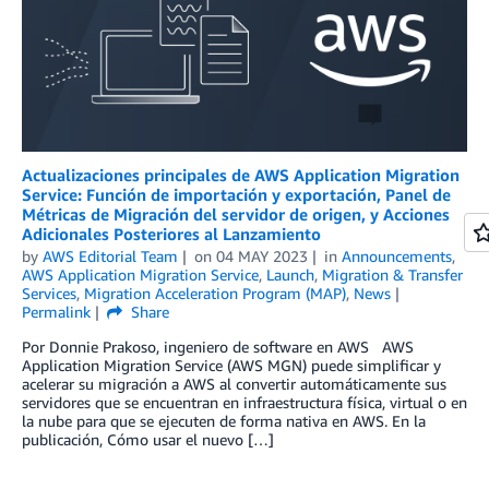
Actualizaciones principales de AWS Application Migration
Service: Función de importación y exportación, Panel de
Métricas de Migración del servidor de origen, y Acciones
Adicionales Posteriores al Lanzamiento
by
AWS Editorial Team
on
04 MAY 2023
in
Announcements
,
AWS Application Migration Service
,
Launch
,
Migration & Transfer
Services
,
Migration Acceleration Program (MAP)
,
News
Permalink
Share
Por Donnie Prakoso, ingeniero de software en AWS AWS
Application Migration Service (AWS MGN) puede simplificar y
acelerar su migración a AWS al convertir automáticamente sus
servidores que se encuentran en infraestructura física, virtual o en
la nube para que se ejecuten de forma nativa en AWS. En la
publicación, Cómo usar el nuevo […]