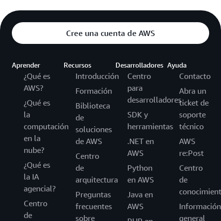
Cree una cuenta de AWS
Aprender
Recursos
Desarrolladores
Ayuda
¿Qué es
Introducción
Centro
Contacto
AWS?
para
Formación
Abra un
desarrolladores
¿Qué es
ticket de
Biblioteca
la
SDK y
soporte
de
computación
herramientas
técnico
soluciones
en la
de AWS
.NET en
AWS
nube?
AWS
re:Post
Centro
¿Qué es
de
Python
Centro
la IA
arquitectura
en AWS
de
agencial?
conocimien
Preguntas
Java en
Centro
frecuentes
AWS
Información
de
sobre
general