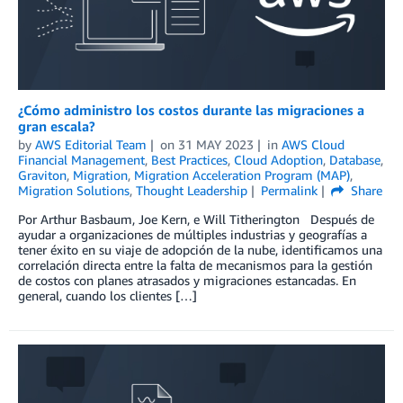
¿Cómo administro los costos durante las migraciones a
gran escala?
by
AWS Editorial Team
on
31 MAY 2023
in
AWS Cloud
Financial Management
,
Best Practices
,
Cloud Adoption
,
Database
,
Graviton
,
Migration
,
Migration Acceleration Program (MAP)
,
Migration Solutions
,
Thought Leadership
Permalink
Share
Por Arthur Basbaum, Joe Kern, e Will Titherington Después de
ayudar a organizaciones de múltiples industrias y geografías a
tener éxito en su viaje de adopción de la nube, identificamos una
correlación directa entre la falta de mecanismos para la gestión
de costos con planes atrasados y migraciones estancadas. En
general, cuando los clientes […]