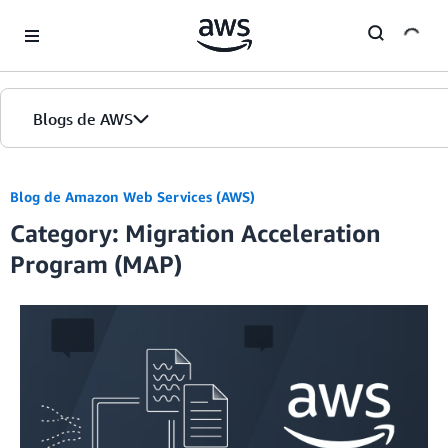
Skip to Main Content
Blogs de AWS
Inicio
Blog de Amazon Web Services (AWS)
Category: Migration Acceleration
Ediciones
Program (MAP)