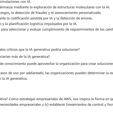
imulaciones con IA.
ármacos mediante la exploración de estructuras moleculares con la IA.
riesgos, la detección de fraudes y el asesoramiento personalizado.
e la codificación asistida por IA y la detección de errores.
 y la planificación logística impulsados por la IA.
A para seleccionar y evaluar cumplimiento de requerimientos de los cand
es críticos que la IA generativa podría solucionar?
iarían más de la IA generativa?
 de conocimiento puede aprovechar la organización para crear soluciones
 casos de uso por adelantado, las organizaciones pueden determinar la e
 la IA generativa.
erativa? Como estrategas empresariales de AWS, nos inspira la forma en 
 necesidades empresariales y (c) establecer lineamientos de control y f