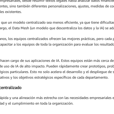
mpresariales, desde resumir textos legales hasta analizar datos financie
ntes, sino también diferentes personalizaciones, ajustes, medidas de con
es existentes.
 que un modelo centralizado sea menos eficiente, ya que tiene dificultad
rgo, el Data Mesh (un modelo que descentraliza los datos y la IA) se ad
anos, los equipos centralizados ofrecen las mejores prácticas, pero cada 
 capacitar a los equipos de toda la organización para evaluar los resultado
hacen cargo de sus aplicaciones de IA. Estos equipos están más cerca de 
e uso de IA de alto impacto. Pueden rápidamente crear prototipos, probar
égicos particulares. Esto no solo acelera el desarrollo y el despliegue de
tivos y los objetivos estratégicos específicos de cada departamento.
centralizado
ápida y una alineación más estrecha con las necesidades empresariales 
lidad y el cumplimiento en toda la organización.