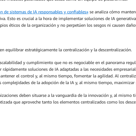
n de sistemas de IA responsables y confiables»
se analiza cómo mantener
ativa. Esto es crucial a la hora de implementar soluciones de IA generativ
ipios éticos de la organización y no perpetúen los sesgos ni causen daño
n equilibrar estratégicamente la centralización y la descentralización.
escalabilidad y cumplimiento que no es negociable en el panorama regula
 rápidamente soluciones de IA adaptadas a las necesidades empresariale
ntener el control y, al mismo tiempo, fomentar la agilidad. Al centralizar
as complejidades de la adopción de la IA y, al mismo tiempo, maximizar 
nizaciones deben situarse a la vanguardia de la innovación y, al mismo 
atizada que aproveche tanto los elementos centralizados como los desce