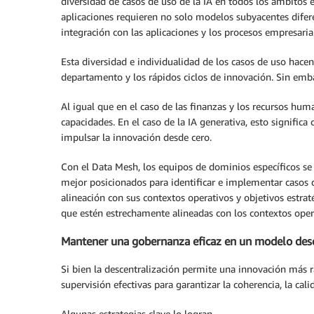
diversidad de casos de uso de la IA en todos los ámbitos e
aplicaciones requieren no solo modelos subyacentes difere
integración con las aplicaciones y los procesos empresarial
Esta diversidad e individualidad de los casos de uso hacen
departamento y los rápidos ciclos de innovación. Sin emba
Al igual que en el caso de las finanzas y los recursos hum
capacidades. En el caso de la IA generativa, esto significa
impulsar la innovación desde cero.
Con el Data Mesh, los equipos de dominios específicos se 
mejor posicionados para identificar e implementar casos d
alineación con sus contextos operativos y objetivos estrat
que estén estrechamente alineadas con los contextos opera
Mantener una gobernanza eficaz en un modelo des
Si bien la descentralización permite una innovación más r
supervisión efectivas para garantizar la coherencia, la ca
Algunas estrategias clave lo logran.