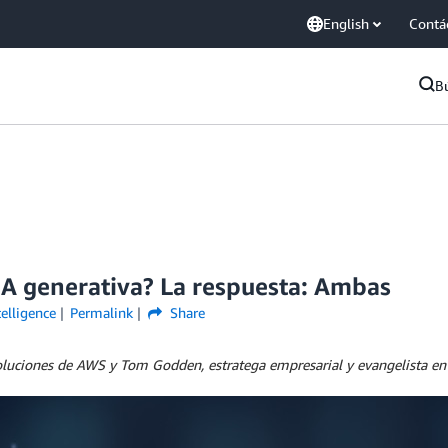
English
Contá
B
 IA generativa? La respuesta: Ambas
telligence
Permalink
Share
e soluciones de AWS y Tom Godden, estratega empresarial y evangelista 