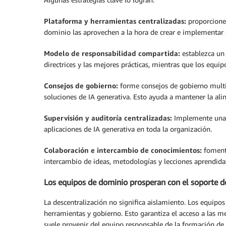
Plataforma y herramientas centralizadas:
proporcione 
dominio las aprovechen a la hora de crear e implementar s
Modelo de responsabilidad compartida:
establezca un 
directrices y las mejores prácticas, mientras que los equi
Consejos de gobierno:
forme consejos de gobierno multif
soluciones de IA generativa. Esto ayuda a mantener la alin
Supervisión y auditoría centralizadas:
Implemente una s
aplicaciones de IA generativa en toda la organización.
Colaboración e intercambio de conocimientos:
fomente
intercambio de ideas, metodologías y lecciones aprendidas
Los equipos de dominio prosperan con el soporte d
La descentralización no significa aislamiento. Los equipo
herramientas y gobierno. Esto garantiza el acceso a las m
suele provenir del equipo responsable de la formación d