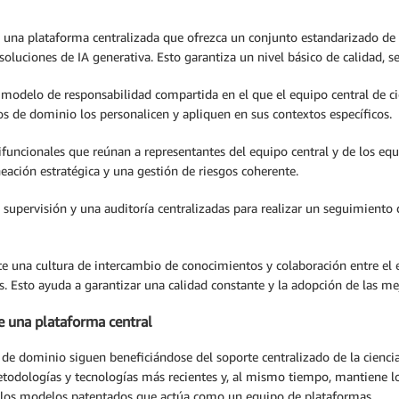
una plataforma centralizada que ofrezca un conjunto estandarizado de 
oluciones de IA generativa. Esto garantiza un nivel básico de calidad, 
modelo de responsabilidad compartida en el que el equipo central de cien
pos de dominio los personalicen y apliquen en sus contextos específicos.
uncionales que reúnan a representantes del equipo central y de los equ
eación estratégica y una gestión de riesgos coherente.
upervisión y una auditoría centralizadas para realizar un seguimiento d
 una cultura de intercambio de conocimientos y colaboración entre el eq
. Esto ayuda a garantizar una calidad constante y la adopción de las mej
e una plataforma central
s de dominio siguen beneficiándose del soporte centralizado de la cienci
etodologías y tecnologías más recientes y, al mismo tiempo, mantiene los
e los modelos patentados que actúa como un equipo de plataformas.