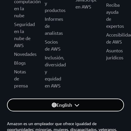
computación
y
Reciba
en AWS
en la
productos
ayuda
nube
Informes
de
Seguridad
de
expertos
en la
analistas
Accesibilida
nube de
Socios
de AWS
AWS
de AWS
Asuntos
Novedades
Inclusión,
jurídicos
Blogs
diversidad
Notas
y
de
equidad
prensa
en AWS
English
Amazon es un empleador que ofrece igualdad de
oportunidades: minorías, mujeres, discapacitados, veteranos,