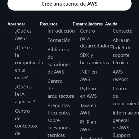
Cree una cuenta de AWS
Aprender
Recursos
Desarrolladores
Ayuda
¿Qué es
Introducción
Centro
Contacto
AWS?
para
Formación
Abra un
desarrolladores
¿Qué es
ticket de
Biblioteca
la
SDK y
soporte
de
computación
herramientas
técnico
soluciones
en la
de AWS
.NET en
AWS
nube?
AWS
re:Post
Centro
¿Qué es
de
Python
Centro
la IA
arquitectura
en AWS
de
agencial?
conocimien
Preguntas
Java en
Centro
frecuentes
AWS
Información
de
sobre
general
PHP en
conceptos
cuestiones
de AWS
AWS
de
técnicas
Support
JavaScript