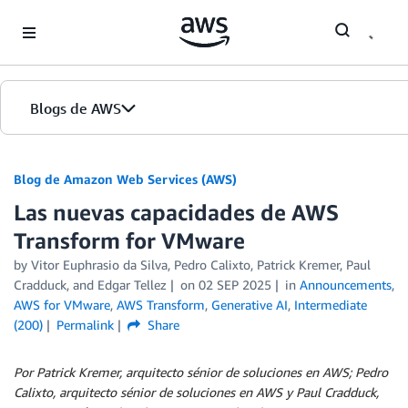
Skip to Main Content
Blogs de AWS
Inicio
Blog de Amazon Web Services (AWS)
Las nuevas capacidades de AWS
Ediciones
Transform for VMware
by
Vitor Euphrasio da Silva
,
Pedro Calixto
,
Patrick Kremer
,
Paul
Cradduck
, and
Edgar Tellez
on
02 SEP 2025
in
Announcements
,
AWS for VMware
,
AWS Transform
,
Generative AI
,
Intermediate
(200)
Permalink
Share
Por Patrick Kremer, arquitecto sénior de soluciones en AWS; Pedro
Calixto, arquitecto sénior de soluciones en AWS y Paul Cradduck,