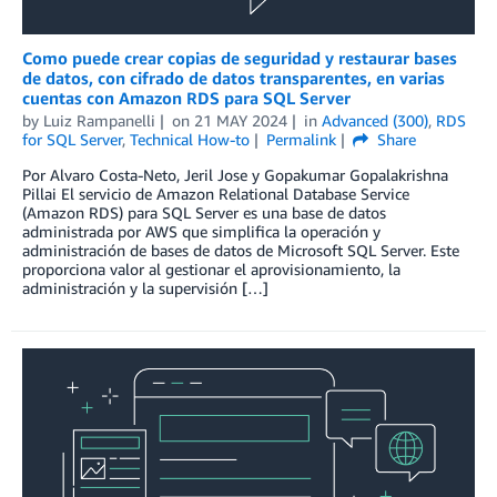
Como puede crear copias de seguridad y restaurar bases
de datos, con cifrado de datos transparentes, en varias
cuentas con Amazon RDS para SQL Server
by
Luiz Rampanelli
on
21 MAY 2024
in
Advanced (300)
,
RDS
for SQL Server
,
Technical How-to
Permalink
Share
Por Alvaro Costa-Neto, Jeril Jose y Gopakumar Gopalakrishna
Pillai El servicio de Amazon Relational Database Service
(Amazon RDS) para SQL Server es una base de datos
administrada por AWS que simplifica la operación y
administración de bases de datos de Microsoft SQL Server. Este
proporciona valor al gestionar el aprovisionamiento, la
administración y la supervisión […]