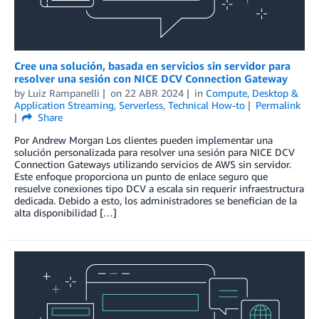
Cree una solución, basada en servicios sin servidor para
resolver una sesión con NICE DCV Connection Gateway
by
Luiz Rampanelli
on
22 ABR 2024
in
Compute
,
Desktop &
Application Streaming
,
Serverless
,
Technical How-to
Permalink
Share
Por Andrew Morgan Los clientes pueden implementar una
solución personalizada para resolver una sesión para NICE DCV
Connection Gateways utilizando servicios de AWS sin servidor.
Este enfoque proporciona un punto de enlace seguro que
resuelve conexiones tipo DCV a escala sin requerir infraestructura
dedicada. Debido a esto, los administradores se benefician de la
alta disponibilidad […]