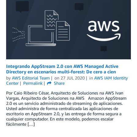
Integrando AppStream 2.0 con AWS Managed Active
Directory en escenarios multi-forest: De cero a cien
by
AWS Editorial Team
on
27 JUL 2020
in
AWS IAM Identity
Center
Permalink
Share
Por Caio Ribeiro César, Arquitecto de Soluciones na AWS Ivan
Vargas, Arquitecto de Soluciones na AWS Amazon AppStream
2.0 es un servicio administrado de streaming de aplicaciones.
Usted administra de forma centralizada las aplicaciones de
escritorio en AppStream 2.0, y las entrega de forma segura a
cualquier computador. En este modelo, podemos escalar
fácilmente […]