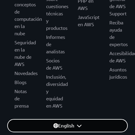
PHP en
conceptos
cuestiones
de AWS
AWS
de
técnicas
Support
JavaScript
computación
y
Reciba
en AWS
en la
productos
ayuda
nube
Informes
de
Seguridad
de
expertos
en la
analistas
Accesibilida
nube de
Socios
de AWS
AWS
de AWS
Asuntos
Novedades
Inclusión,
jurídicos
Blogs
diversidad
Notas
y
de
equidad
prensa
en AWS
English