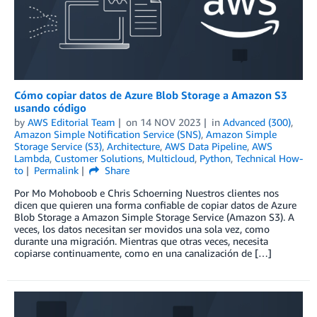
Cómo copiar datos de Azure Blob Storage a Amazon S3
usando código
by
AWS Editorial Team
on
14 NOV 2023
in
Advanced (300)
,
Amazon Simple Notification Service (SNS)
,
Amazon Simple
Storage Service (S3)
,
Architecture
,
AWS Data Pipeline
,
AWS
Lambda
,
Customer Solutions
,
Multicloud
,
Python
,
Technical How-
to
Permalink
Share
Por Mo Mohoboob e Chris Schoerning Nuestros clientes nos
dicen que quieren una forma confiable de copiar datos de Azure
Blob Storage a Amazon Simple Storage Service (Amazon S3). A
veces, los datos necesitan ser movidos una sola vez, como
durante una migración. Mientras que otras veces, necesita
copiarse continuamente, como en una canalización de […]