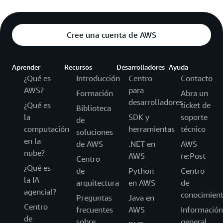
Cree una cuenta de AWS
Aprender
Recursos
Desarrolladores
Ayuda
¿Qué es
Introducción
Centro
Contacto
AWS?
para
Formación
Abra un
desarrolladores
¿Qué es
ticket de
Biblioteca
la
SDK y
soporte
de
computación
herramientas
técnico
soluciones
en la
de AWS
.NET en
AWS
nube?
AWS
re:Post
Centro
¿Qué es
de
Python
Centro
la IA
arquitectura
en AWS
de
agencial?
conocimien
Preguntas
Java en
Centro
frecuentes
AWS
Información
de
sobre
general