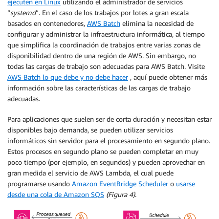
ejecuten en Linux
utilizando el administrador de servicios
“
systemd
”. En el caso de los trabajos por lotes a gran escala
basados en contenedores,
AWS Batch
elimina la necesidad de
configurar y administrar la infraestructura informática, al tiempo
que simplifica la coordinación de trabajos entre varias zonas de
disponibilidad dentro de una región de AWS. Sin embargo, no
todas las cargas de trabajo son adecuadas para AWS Batch. Visite
AWS Batch lo que debe y no debe hacer
, aquí puede obtener más
información sobre las características de las cargas de trabajo
adecuadas.
Para aplicaciones que suelen ser de corta duración y necesitan estar
disponibles bajo demanda, se pueden utilizar servicios
informáticos sin servidor para el procesamiento en segundo plano.
Estos procesos en segundo plano se pueden completar en muy
poco tiempo (por ejemplo, en segundos) y pueden aprovechar en
gran medida el servicio de AWS Lambda, el cual puede
programarse usando
Amazon EventBridge Scheduler
o
usarse
desde una cola de Amazon SQS
(Figura 4)
.