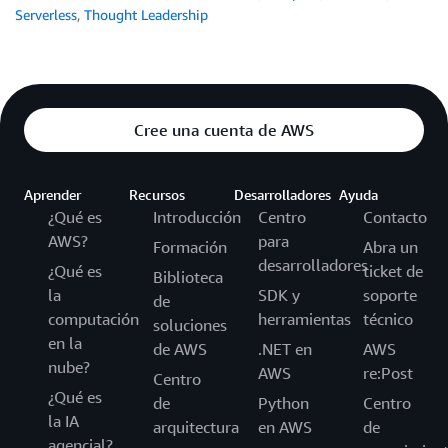
Serverless
,
Thought Leadership
Cree una cuenta de AWS
Aprender
Recursos
Desarrolladores
Ayuda
¿Qué es
Introducción
Centro
Contacto
AWS?
para
Formación
Abra un
desarrolladores
¿Qué es
ticket de
Biblioteca
la
SDK y
soporte
de
computación
herramientas
técnico
soluciones
en la
de AWS
.NET en
AWS
nube?
AWS
re:Post
Centro
¿Qué es
de
Python
Centro
la IA
arquitectura
en AWS
de
agencial?