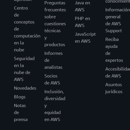
conocimien
Preguntas
Java en
Centro
frecuentes
AWS
Información
de
sobre
general
PHP en
conceptos
cuestiones
de AWS
AWS
de
técnicas
Support
JavaScript
computación
y
Reciba
en AWS
en la
productos
ayuda
nube
Informes
de
Seguridad
de
expertos
en la
analistas
Accesibilida
nube de
Socios
de AWS
AWS
de AWS
Asuntos
Novedades
Inclusión,
jurídicos
Blogs
diversidad
Notas
y
de
equidad
prensa
en AWS