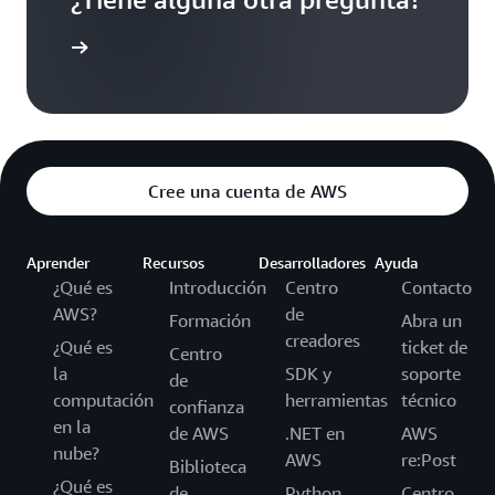
táctenos
Cree una cuenta de AWS
Aprender
Recursos
Desarrolladores
Ayuda
¿Qué es
Introducción
Centro
Contacto
AWS?
de
Formación
Abra un
creadores
¿Qué es
ticket de
Centro
la
SDK y
soporte
de
computación
herramientas
técnico
confianza
en la
de AWS
.NET en
AWS
nube?
AWS
re:Post
Biblioteca
¿Qué es
de
Python
Centro