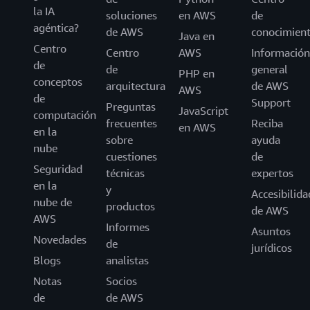
la IA
soluciones
en AWS
de
agéntica?
de AWS
conocimien
Java en
Centro
Centro
AWS
Información
de
de
general
PHP en
conceptos
arquitectura
de AWS
AWS
de
Support
Preguntas
JavaScript
computación
frecuentes
Reciba
en AWS
en la
sobre
ayuda
nube
cuestiones
de
Seguridad
técnicas
expertos
en la
y
Accesibilida
nube de
productos
de AWS
AWS
Informes
Asuntos
Novedades
de
jurídicos
Blogs
analistas
Notas
Socios
de
de AWS