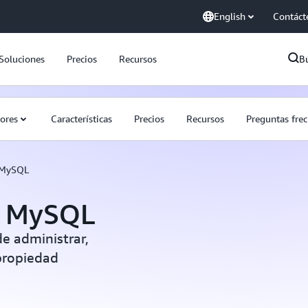
English
Contáct
Soluciones
Precios
Recursos
B
ores
Características
Precios
Recursos
Preguntas fre
 MySQL
a MySQL
de administrar,
 propiedad