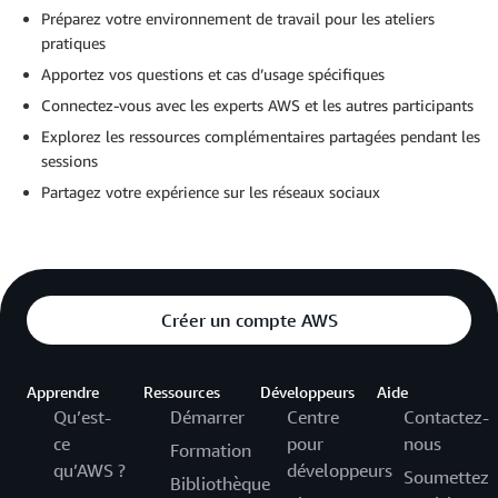
Préparez votre environnement de travail pour les ateliers
pratiques
Apportez vos questions et cas d’usage spécifiques
Connectez-vous avec les experts AWS et les autres participants
Explorez les ressources complémentaires partagées pendant les
sessions
Partagez votre expérience sur les réseaux sociaux
Créer un compte AWS
Apprendre
Ressources
Développeurs
Aide
Qu’est-
Démarrer
Centre
Contactez-
ce
pour
nous
Formation
qu’AWS ?
développeurs
Soumettez
Bibliothèque