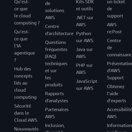
Qu’est-
Kits SDK
un ticket
de
ce que
et outils
de
solutions
le cloud
support
AWS
.NET sur
computing ?
AWS
AWS
Centre
Qu’est-
re:Post
d'architecture
Python
ce que
sur AWS
Centre
Questions
l’IA
de
fréquentes
Java sur
agentique
connaissanc
(FAQ)
AWS
?
techniques
Présentatio
PHP sur
Hub des
et sur
d’AWS
AWS
concepts
les
Support
JavaScript
liés au
produits
Obtenez
sur AWS
cloud
Rapports
l’aide
computing
d'analystes
d’experts
Sécurité
Partenaires
Accessibilit
dans le
AWS
AWS
Cloud AWS
Inclusion,
Information
Nouveautés