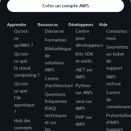
Créer un compte AWS
Apprendre
Ressources
Développeurs
Aide
Qu’est-
Démarrer
Centre
Contactez-
ce
pour
nous
Formation
qu’AWS ?
développeurs
Soumettez
Bibliothèque
Qu’est-
Kits SDK
un ticket
de
ce que
et outils
de
solutions
le cloud
support
AWS
.NET sur
computing ?
AWS
AWS
Centre
Qu’est-
re:Post
d'architecture
Python
ce que
sur AWS
Centre
Questions
l’IA
de
fréquentes
Java sur
agentique
connaissanc
(FAQ)
AWS
?
techniques
Présentatio
PHP sur
Hub des
et sur
d’AWS
AWS
concepts
les
Support