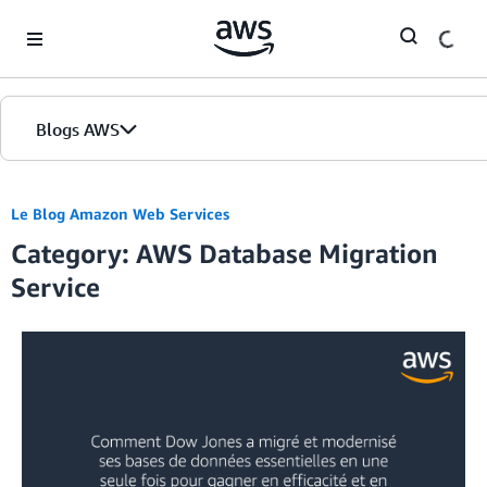
Skip to Main Content
Blogs AWS
Accueil
Le Blog Amazon Web Services
Category: AWS Database Migration
Éditions
Service