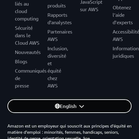
JavaScript
liés au
produits
Obtenez
sur AWS
cloud
Rapports
l’aide
computing
d'analystes
d’experts
Sécurité
Partenaires
Accessibilit
dans le
AWS
AWS
Cloud AWS
Inclusion,
Information
Nouveautés
diversité
juridiques
Blogs
et
Communiqués
équité
de
chez
presse
AWS
English
Amazon est un employeur qui souscrit aux principes d’équité en
matière d’emploi : minorités, femmes, handicaps, seniors,
identité de genre, orientation sexuelle, âge.