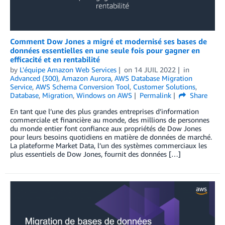
Comment Dow Jones a migré et modernisé ses bases de
données essentielles en une seule fois pour gagner en
efficacité et en rentabilité
by
L'équipe Amazon Web Services
on
14 JUIL 2022
in
Advanced (300)
,
Amazon Aurora
,
AWS Database Migration
Service
,
AWS Schema Conversion Tool
,
Customer Solutions
,
Database
,
Migration
,
Windows on AWS
Permalink
Share
En tant que l’une des plus grandes entreprises d’information
commerciale et financière au monde, des millions de personnes
du monde entier font confiance aux propriétés de Dow Jones
pour leurs besoins quotidiens en matière de données de marché.
La plateforme Market Data, l’un des systèmes commerciaux les
plus essentiels de Dow Jones, fournit des données […]