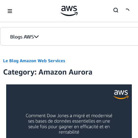
Skip to Main Content
Blogs AWS
Accueil
Le Blog Amazon Web Services
Category: Amazon Aurora
Éditions