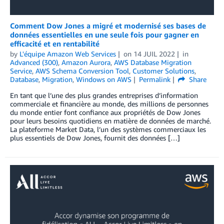
Comment Dow Jones a migré et modernisé ses bases de
données essentielles en une seule fois pour gagner en
efficacité et en rentabilité
by
L'équipe Amazon Web Services
on
14 JUIL 2022
in
Advanced (300)
,
Amazon Aurora
,
AWS Database Migration
Service
,
AWS Schema Conversion Tool
,
Customer Solutions
,
Database
,
Migration
,
Windows on AWS
Permalink
Share
En tant que l’une des plus grandes entreprises d’information
commerciale et financière au monde, des millions de personnes
du monde entier font confiance aux propriétés de Dow Jones
pour leurs besoins quotidiens en matière de données de marché.
La plateforme Market Data, l’un des systèmes commerciaux les
plus essentiels de Dow Jones, fournit des données […]