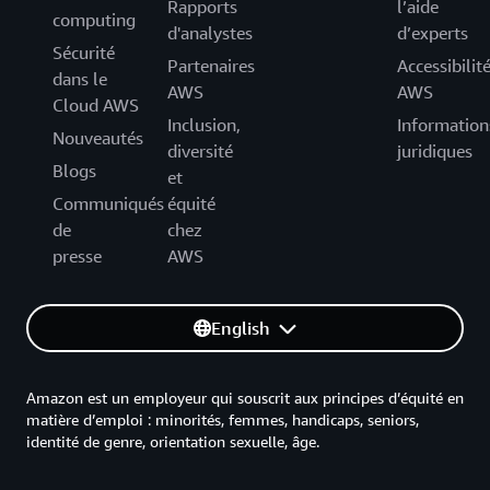
Rapports
l’aide
computing
d'analystes
d’experts
Sécurité
Partenaires
Accessibilit
dans le
AWS
AWS
Cloud AWS
Inclusion,
Information
Nouveautés
diversité
juridiques
Blogs
et
Communiqués
équité
de
chez
presse
AWS
English
Amazon est un employeur qui souscrit aux principes d’équité en
matière d’emploi : minorités, femmes, handicaps, seniors,
identité de genre, orientation sexuelle, âge.