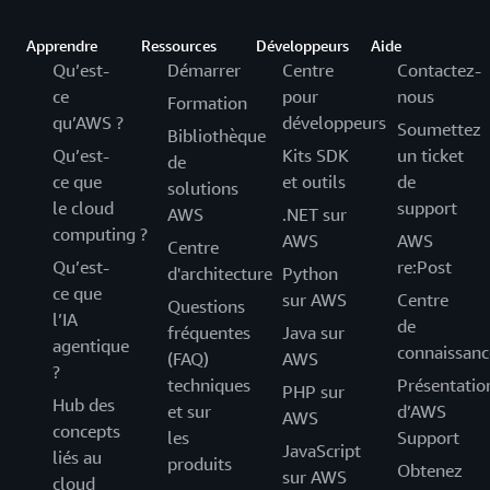
Apprendre
Ressources
Développeurs
Aide
Qu’est-
Démarrer
Centre
Contactez-
ce
pour
nous
Formation
qu’AWS ?
développeurs
Soumettez
Bibliothèque
Qu’est-
Kits SDK
un ticket
de
ce que
et outils
de
solutions
le cloud
support
AWS
.NET sur
computing ?
AWS
AWS
Centre
Qu’est-
re:Post
d'architecture
Python
ce que
sur AWS
Centre
Questions
l’IA
de
fréquentes
Java sur
agentique
connaissanc
(FAQ)
AWS
?
techniques
Présentatio
PHP sur
Hub des
et sur
d’AWS
AWS
concepts
les
Support
JavaScript
liés au
produits
Obtenez
sur AWS
cloud