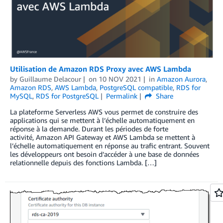
Utilisation de Amazon RDS Proxy avec AWS Lambda
by
Guillaume Delacour
on
10 NOV 2021
in
Amazon Aurora
,
Amazon RDS
,
AWS Lambda
,
PostgreSQL compatible
,
RDS for
MySQL
,
RDS for PostgreSQL
Permalink
Share
La plateforme Serverless AWS vous permet de construire des
applications qui se mettent à l’échelle automatiquement en
réponse à la demande. Durant les périodes de forte
activité, Amazon API Gateway et AWS Lambda se mettent à
l’échelle automatiquement en réponse au trafic entrant. Souvent
les développeurs ont besoin d’accéder à une base de données
relationnelle depuis des fonctions Lambda. […]