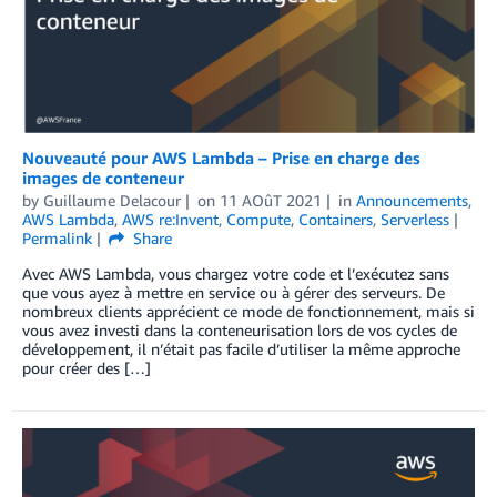
Nouveauté pour AWS Lambda – Prise en charge des
images de conteneur
by
Guillaume Delacour
on
11 AOûT 2021
in
Announcements
,
AWS Lambda
,
AWS re:Invent
,
Compute
,
Containers
,
Serverless
Permalink
Share
Avec AWS Lambda, vous chargez votre code et l’exécutez sans
que vous ayez à mettre en service ou à gérer des serveurs. De
nombreux clients apprécient ce mode de fonctionnement, mais si
vous avez investi dans la conteneurisation lors de vos cycles de
développement, il n’était pas facile d’utiliser la même approche
pour créer des […]