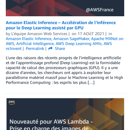
Amazon Elastic Inference – Accélération de l’inférence
pour le Deep Learning assisté par GPU
by
L'équipe Amazon Web Services
on
17 AOûT 2021
in
Amazon Elastic Inference
,
Amazon SageMaker
,
Apache MXNet on
AWS
,
Artificial Intelligence
,
AWS Deep Learning AMIs
,
AWS
re:Invent
Permalink
Share
L’une des raisons des récents progrès de l’intelligence artificielle
et de l’apprentissage profond (Deep Learning) est la formidable
capacité de calcul des processeurs graphiques (GPU). Il y a une
dizaine d’années, les chercheurs ont appris à exploiter leur
parallélisme matériel massif pour le Machine Learning et le High
Performance Computing : les esprits les plus […]