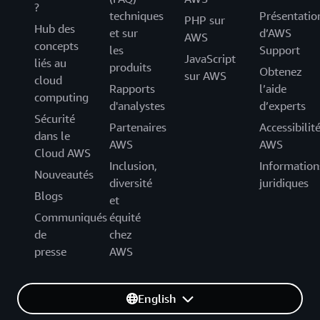
?
techniques
Présentatio
PHP sur
Hub des
et sur
d’AWS
AWS
concepts
les
Support
JavaScript
liés au
produits
Obtenez
sur AWS
cloud
Rapports
l’aide
computing
d'analystes
d’experts
Sécurité
Partenaires
Accessibilit
dans le
AWS
AWS
Cloud AWS
Inclusion,
Information
Nouveautés
diversité
juridiques
Blogs
et
Communiqués
équité
de
chez
presse
AWS
English