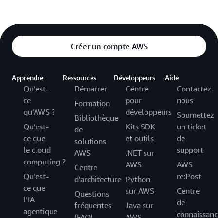
Créer un compte AWS
Apprendre
Ressources
Développeurs
Aide
Qu’est-
Démarrer
Centre
Contactez-
ce
pour
nous
Formation
qu’AWS ?
développeurs
Soumettez
Bibliothèque
Qu’est-
Kits SDK
un ticket
de
ce que
et outils
de
solutions
le cloud
support
AWS
.NET sur
computing ?
AWS
AWS
Centre
Qu’est-
re:Post
d'architecture
Python
ce que
sur AWS
Centre
Questions
l’IA
de
fréquentes
Java sur
agentique
connaissanc
(FAQ)
AWS