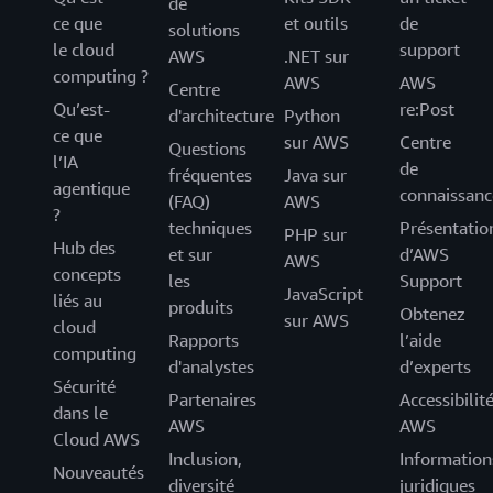
de
ce que
et outils
de
solutions
le cloud
support
AWS
.NET sur
computing ?
AWS
AWS
Centre
Qu’est-
re:Post
d'architecture
Python
ce que
sur AWS
Centre
Questions
l’IA
de
fréquentes
Java sur
agentique
connaissanc
(FAQ)
AWS
?
techniques
Présentatio
PHP sur
Hub des
et sur
d’AWS
AWS
concepts
les
Support
JavaScript
liés au
produits
Obtenez
sur AWS
cloud
Rapports
l’aide
computing
d'analystes
d’experts
Sécurité
Partenaires
Accessibilit
dans le
AWS
AWS
Cloud AWS
Inclusion,
Information
Nouveautés
diversité
juridiques