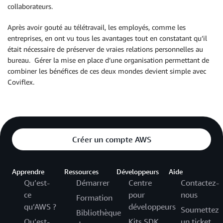
collaborateurs.
Après avoir gouté au télétravail, les employés, comme les
entreprises, en ont vu tous les avantages tout en constatant qu’il
était nécessaire de préserver de vraies relations personnelles au
bureau. Gérer la mise en place d’une organisation permettant de
combiner les bénéfices de ces deux mondes devient simple avec
Coviflex.
Créer un compte AWS
Apprendre
Ressources
Développeurs
Aide
Qu’est-
Démarrer
Centre
Contactez-
ce
pour
nous
Formation
qu’AWS ?
développeurs
Soumettez
Bibliothèque
Qu’est-
Kits SDK
un ticket