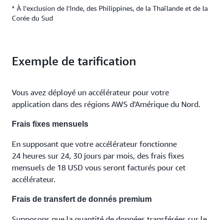
Mexico, Canada
0,032 USD/Go
0,029 USD/Go
0,029 USD/Go
* À l'exclusion de l'Inde, des Philippines, de la Thaïlande et de la
Destination:
Europe, Israel, &
Asia Pacific*
Corée du Sud
United States,
Türkiye
Mexico, Canada
0,032 USD/Go
0,035 USD/Go
0,041$ /GB
Exemple de tarification
0,043 USD/Go
0,038 USD/Go
0,045$ /GB
Vous avez déployé un accélérateur pour votre
application dans des régions AWS d'Amérique du Nord.
Frais fixes mensuels
En supposant que votre accélérateur fonctionne
24 heures sur 24, 30 jours par mois, des frais fixes
mensuels de 18 USD vous seront facturés pour cet
accélérateur.
Frais de transfert de donnés premium
Supposons que la quantité de données transférées sur le