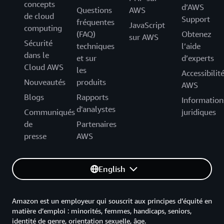
concepts
d’AWS
Questions
AWS
de cloud
Support
fréquentes
JavaScript
computing
(FAQ)
Obtenez
sur AWS
Sécurité
techniques
l’aide
dans le
et sur
d’experts
Cloud AWS
les
Accessibilit
Nouveautés
produits
AWS
Blogs
Rapports
Information
d'analystes
Communiqués
juridiques
de
Partenaires
presse
AWS
English
Amazon est un employeur qui souscrit aux principes d’équité en
matière d’emploi : minorités, femmes, handicaps, seniors,
identité de genre, orientation sexuelle, âge.