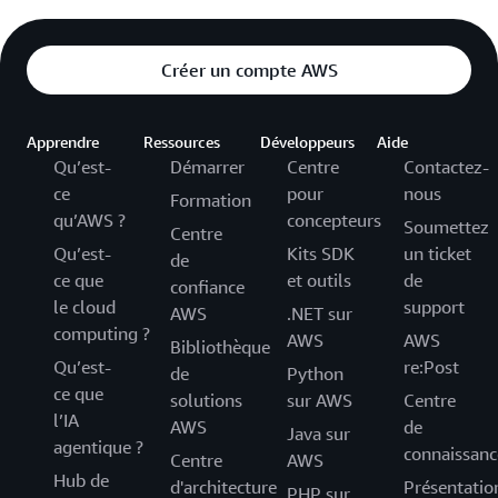
Créer un compte AWS
Apprendre
Ressources
Développeurs
Aide
Qu’est-
Démarrer
Centre
Contactez-
ce
pour
nous
Formation
qu’AWS ?
concepteurs
Soumettez
Centre
Qu’est-
Kits SDK
un ticket
de
ce que
et outils
de
confiance
le cloud
support
AWS
.NET sur
computing ?
AWS
AWS
Bibliothèque
Qu’est-
re:Post
de
Python
ce que
solutions
sur AWS
Centre
l’IA
AWS
de
Java sur
agentique ?
connaissanc
Centre
AWS
Hub de
d'architecture
Présentatio
PHP sur