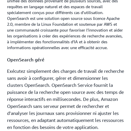
unifiée des données provenant de plusieurs sources, avec des
complète grâce au chiffrement, à des contrôles
requêtes en langage naturel et des espaces de travail
d'accès au niveau des index et à des déploiements
spécialement conçus pour différents cas d'utilisation.
multi-AZ pour une haute disponibilité, les clusters
OpenSearch est une solution open source sous licence Apache
2.0, membre de la Linux Foundation et soutenue par AWS et
gérés offrant des contrôles de sécurité
une communauté croissante pour favoriser l’innovation et aider
supplémentaires au niveau des documents.
les organisations à créer des expériences de recherche avancées,
à implémenter des fonctionnalités d’IA et à obtenir des
informations opérationnelles avec une efficacité accrue.
OpenSearch géré
Exécutez simplement des charges de travail de recherche
sans avoir à configurer, gérer et dimensionner les
clusters OpenSearch. OpenSearch Service fournit la
puissance de la recherche open source avec des temps de
réponse interactifs en millisecondes. De plus, Amazon
OpenSearch sans serveur permet de rechercher et
d’analyser les journaux sans provisionner ni ajuster les
ressources, en adaptant automatiquement les ressources
en fonction des besoins de votre application.