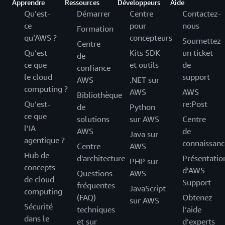
Apprendre
Ressources
Développeurs
Aide
Qu’est-
Démarrer
Centre
Contactez-
ce
pour
nous
Formation
qu’AWS ?
concepteurs
Soumettez
Centre
Qu’est-
Kits SDK
un ticket
de
ce que
et outils
de
confiance
le cloud
support
AWS
.NET sur
computing ?
AWS
AWS
Bibliothèque
Qu’est-
re:Post
de
Python
ce que
solutions
sur AWS
Centre
l’IA
AWS
de
Java sur
agentique ?
connaissanc
Centre
AWS
Hub de
d'architecture
Présentatio
PHP sur
concepts
d’AWS
Questions
AWS
de cloud
Support
fréquentes
JavaScript
computing
(FAQ)
Obtenez
sur AWS
Sécurité
techniques
l’aide
dans le
et sur
d’experts