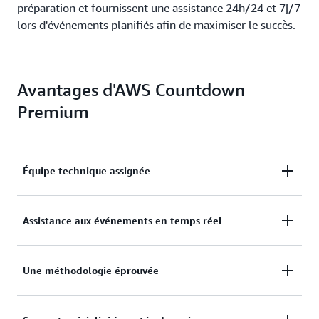
préparation et fournissent une assistance 24h/24 et 7j/7
lors d'événements planifiés afin de maximiser le succès.
Avantages d'AWS Countdown
Premium
Équipe technique assignée
Faites appel à une équipe d'ingénieurs spécialisés
Assistance aux événements en temps réel
désignés pour recevoir des conseils et des solutions
de dépannage adaptés à votre environnement et à
Un personnel coordonné avec des spécialistes
Une méthodologie éprouvée
vos résultats commerciaux.
garantit une couverture en cas d'événements
critiques, en minimisant les temps d'arrêt et en