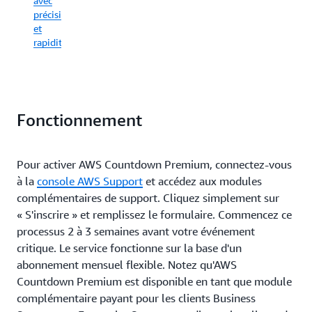
avec
modernisation
de
précision
grâce
pointe
et
aux
de
rapidité.
conseils
votre
d'experts.
activité.
Fonctionnement
Pour activer AWS Countdown Premium, connectez-vous
à la
console AWS Support
et accédez aux modules
complémentaires de support. Cliquez simplement sur
« S'inscrire » et remplissez le formulaire. Commencez ce
processus 2 à 3 semaines avant votre événement
critique. Le service fonctionne sur la base d'un
abonnement mensuel flexible. Notez qu'AWS
Countdown Premium est disponible en tant que module
complémentaire payant pour les clients Business