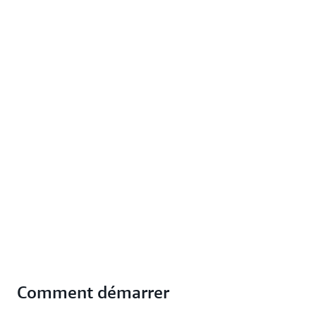
transformer les systèmes
critiques de ses clients
Comment démarrer