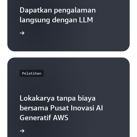
Dapatkan pengalaman
langsung dengan LLM
engkapnya
Pelatihan
Lokakarya tanpa biaya
bersama Pusat Inovasi AI
Generatif AWS
engkapnya