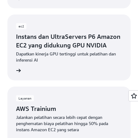
ec2
Instans dan UltraServers P6 Amazon
EC2 yang didukung GPU NVIDIA
Dapatkan kinerja GPU tertinggi untuk pelatihan dan
inferensi AI
gkapnya
Layanan
AWS Trainium
Jalankan pelatihan secara lebih cepat dengan
penghematan biaya pelatihan hingga 50% pada
instans Amazon EC2 yang setara