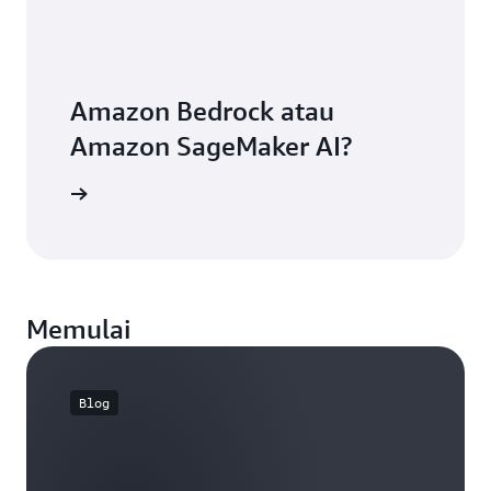
Amazon Bedrock atau
Amazon SageMaker AI?
engkapnya
Memulai
Blog