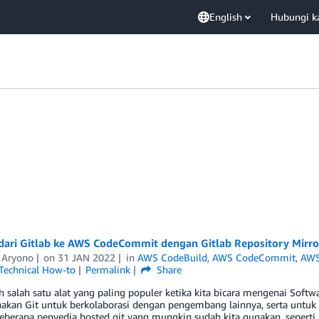
English
Hubungi k
 dari Gitlab ke AWS CodeCommit dengan Gitlab Repository Mirro
 Aryono
on
31 JAN 2022
in
AWS CodeBuild
,
AWS CodeCommit
,
AWS
Technical How-to
Permalink
Share
h salah satu alat yang paling populer ketika kita bicara mengenai Sof
kan Git untuk berkolaborasi dengan pengembang lainnya, serta untuk 
beberapa penyedia hosted git yang mungkin sudah kita gunakan, seperti