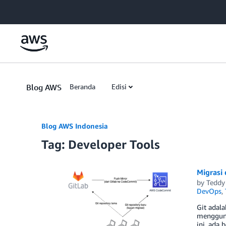
Skip to Main Content
Blog AWS
Beranda
Edisi
Blog AWS Indonesia
Tag: Developer Tools
Migrasi
by
Teddy
DevOps
,
Git adala
mengguna
ini, ada 