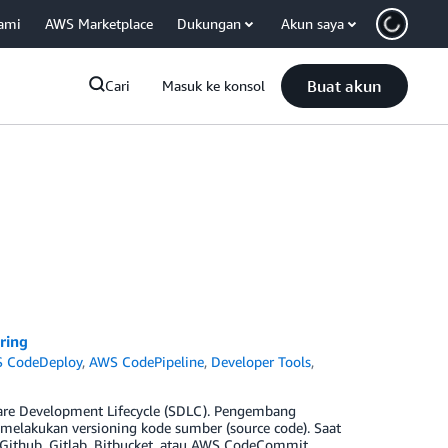
ami
AWS Marketplace
Dukungan
Akun saya
Buat akun
Cari
Masuk ke konsol
ring
 CodeDeploy
,
AWS CodePipeline
,
Developer Tools
,
tware Development Lifecycle (SDLC). Pengembang
melakukan versioning kode sumber (source code). Saat
 Github, Gitlab, Bitbucket, atau AWS CodeCommit.