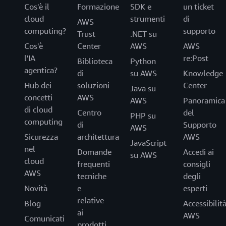
Cos'è il
Formazione
SDK e
un ticket
cloud
strumenti
di
AWS
computing?
supporto
Trust
.NET su
Cos'è
Center
AWS
AWS
l'IA
re:Post
Biblioteca
Python
agentica?
di
su AWS
Knowledge
Hub dei
soluzioni
Center
Java su
concetti
AWS
AWS
Panoramica
di cloud
Centro
del
PHP su
computing
di
Supporto
AWS
Sicurezza
architettura
AWS
JavaScript
nel
Domande
Accedi ai
su AWS
cloud
frequenti
consigli
AWS
tecniche
degli
Novità
e
esperti
relative
Blog
Accessibilit
ai
AWS
Comunicati
prodotti