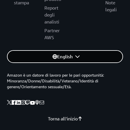
stampa
Note
Report
legali
degli
analisti
Partner
AWS
English
Amazon è un datore di lavoro per le pari opportunità:
Minoranza/Donne/Disabilità/Veterano/Identità di
genere/Orientamento sessuale/Età.
Torna all'inizio