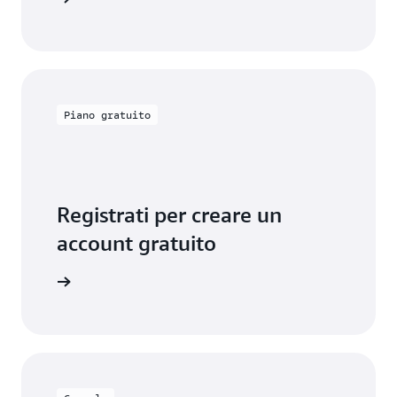
Calcolatore dei prezzi AWS
.
Piano gratuito
Registrati per creare un
account gratuito
lo gratis