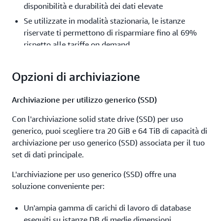
disponibilità e durabilità dei dati elevate
Se utilizzate in modalità stazionaria, le istanze
riservate ti permettono di risparmiare fino al 69%
rispetto alle tariffe on demand
Ulteriori informazioni sulle istanze riservate Amazon
Opzioni di archiviazione
RDS
Archiviazione per utilizzo generico (SSD)
Con l'archiviazione solid state drive (SSD) per uso
generico, puoi scegliere tra 20 GiB e 64 TiB di capacità di
archiviazione per uso generico (SSD) associata per il tuo
set di dati principale.
L'archiviazione per uso generico (SSD) offre una
soluzione conveniente per:
Un'ampia gamma di carichi di lavoro di database
eseguiti su istanze DB di medie dimensioni