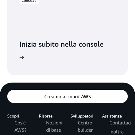
Console
Inizia subito nella console
Accedi
Crea un account AWS
Scopri
Risorse
Sviluppatori
Assistenza
Cos'è
Nozioni
Centro
Contattaci
AWS?
di base
builder
Inoltra