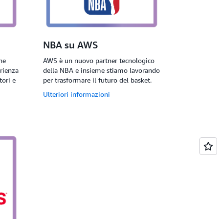
NBA su AWS
ne
AWS è un nuovo partner tecnologico
rienza
della NBA e insieme stiamo lavorando
tori e
per trasformare il futuro del basket.
Ulteriori informazioni