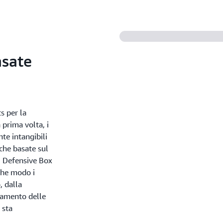
asate
s per la
 prima volta, i
te intangibili
iche basate sul
, Defensive Box
 che modo i
, dalla
llamento delle
 sta