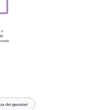
 e
dei
l mondo
za dei giocatori