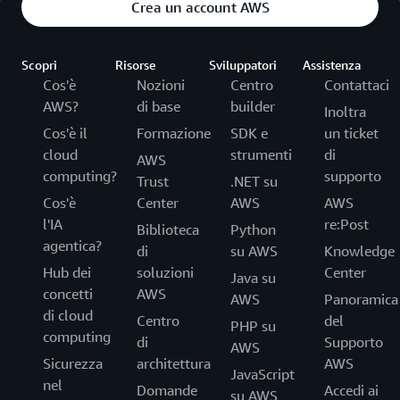
Crea un account AWS
Scopri
Risorse
Sviluppatori
Assistenza
Cos'è
Nozioni
Centro
Contattaci
AWS?
di base
builder
Inoltra
Cos'è il
Formazione
SDK e
un ticket
cloud
strumenti
di
AWS
computing?
supporto
Trust
.NET su
Cos'è
Center
AWS
AWS
l'IA
re:Post
Biblioteca
Python
agentica?
di
su AWS
Knowledge
Hub dei
soluzioni
Center
Java su
concetti
AWS
AWS
Panoramica
di cloud
Centro
del
PHP su
computing
di
Supporto
AWS
Sicurezza
architettura
AWS
JavaScript
nel
Domande
Accedi ai
su AWS