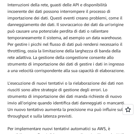
Interruzioni della rete, guasti delle API e disponibilità
incoerente dei dati possono interrompere il processo di
importazione dei dati. Questi eventi creano problemi, come il
danneggiamento dei dati. Il sovraccarico dei dati da un'origine
può causare una potenziale perdita di dati o rallentare
temporaneamente il sistema, ad esempio un data warehouse.
Per gestire i picchi nel flusso di dati può rendersi necessario il
throttling, ossia la limitazione della larghezza di banda della
rete adattiva. La gestione della congestione consente allo
strumento di importazione dei dati di gestire i dati in ingresso
a una velocità corrispondente alla sua capacità di elaborazione.
L'esecuzione di nuovi tentativi o la rielaborazione dei dati non
riusciti sono altre strategie di gestione degli errori. Lo
strumento di importazione dei dati manda richieste di nuovo
invio all'origine quando identifica dati danneggiati o mancanti.
Un nuovo tentativo aumenta la precisione ma può influire sul
throughput e sulla latenza previsti.
Per implementare nuovi tentativi automatici su AWS, è