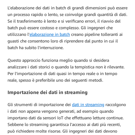
L'elaborazione dei dati in batch di grandi dimensioni può essere
un processo rapido o lento, se coinvolge grandi quantità di dati.
Se il trasferimento è lento e si verificano errori, il riavvio del
batch può essere costoso e complesso. Gli ingegneri che
utilizzano l'
elaborazione in batch
creano pipeline tolleranti ai
guasti che consentono loro di riprendere dal punto in cui il
batch ha subito l'interruzione.
Questo approccio funziona meglio quando si desidera
analizzare i dati storici o quando la tempistica non è rilevante.
Per l'importazione di dati quasi in tempo reale o in tempo
reale, spesso è preferibile uno dei seguenti metodi.
Importazione dei dati in streaming
Gli strumenti di importazione dei
dati in streaming
raccolgono
i dati non appena vengono generati, ad esempio quando
importano dati da sensori IoT che effettuano letture continue.
Sebbene lo streaming garantisca l'accesso ai dati più recenti,
può richiedere molte risorse. Gli ingegneri dei dati devono