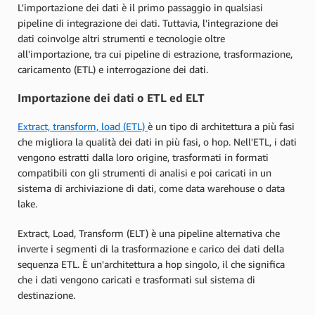
L'importazione dei dati è il primo passaggio in qualsiasi
pipeline di integrazione dei dati. Tuttavia, l'integrazione dei
dati coinvolge altri strumenti e tecnologie oltre
all'importazione, tra cui pipeline di estrazione, trasformazione,
caricamento (ETL) e interrogazione dei dati.
Importazione dei dati o ETL ed ELT
Extract, transform, load (ETL)
è un tipo di architettura a più fasi
che migliora la qualità dei dati in più fasi, o hop. Nell'ETL, i dati
vengono estratti dalla loro origine, trasformati in formati
compatibili con gli strumenti di analisi e poi caricati in un
sistema di archiviazione di dati, come data warehouse o data
lake.
Extract, Load, Transform (ELT) è una pipeline alternativa che
inverte i segmenti di la trasformazione e carico dei dati della
sequenza ETL. È un'architettura a hop singolo, il che significa
che i dati vengono caricati e trasformati sul sistema di
destinazione.