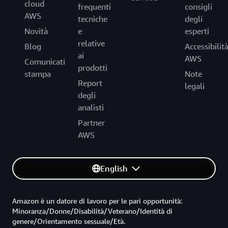
cloud
frequenti
consigli
AWS
tecniche
degli
Novità
e
esperti
relative
Blog
Accessibilit
ai
AWS
Comunicati
prodotti
stampa
Note
Report
legali
degli
analisti
Partner
AWS
English
Amazon è un datore di lavoro per le pari opportunità:
Minoranza/Donne/Disabilità/Veterano/Identità di
genere/Orientamento sessuale/Età.