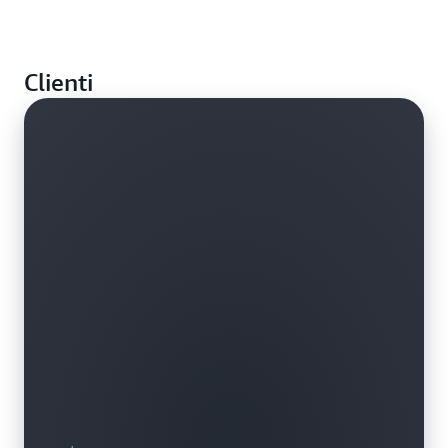
Costruisci e gestisci una rete VPC compatibile tra i
tuoi servizi AWS locali.
Clienti