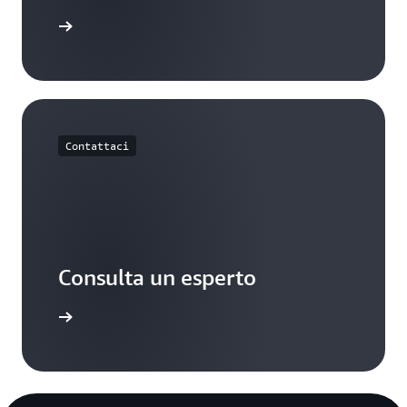
mazon VPC
Contattaci
Consulta un esperto
 supporto