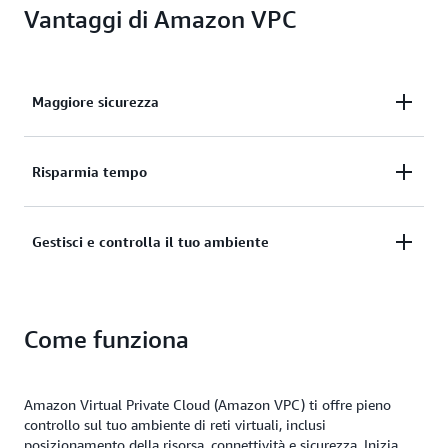
Vantaggi di Amazon VPC
Maggiore sicurezza
Proteggi e monitora le connessioni, controlla il
Risparmia tempo
traffico e limita l'accesso delle istanze all'interno
della rete virtuale.
Dedica meno tempo alla configurazione, alla
Gestisci e controlla il tuo ambiente
gestione e alla convalida della tua rete virtuale.
Personalizza la tua rete virtuale scegliendo il
intervallo di indirizzo IP, creando sottoreti e
Come funziona
configurando tabelle di routing.
Amazon Virtual Private Cloud (Amazon VPC) ti offre pieno
controllo sul tuo ambiente di reti virtuali, inclusi
posizionamento della risorsa, connettività e sicurezza. Inizia