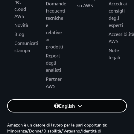
nel
Domande
Accedi ai
su AWS
cloud
frequenti
consigli
AWS
tecniche
degli
Novità
e
esperti
relative
Blog
Accessibilit
ai
AWS
Comunicati
prodotti
stampa
Note
Report
legali
degli
analisti
Partner
AWS
English
Amazon è un datore di lavoro per le pari opportunità:
Minoranza/Donne/Disabilità/Veterano/Identità di