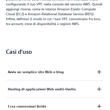
configurando il tuo VPC nella console del servizio AWS. Quindi
aggiungi risorse, come le istanze Amazon Elastic Compute
Cloud (EC2) e Amazon Relational Database Service (RDS).
Infine, definisci il modo in cui i tuoi VPC comunicano fra loro,
tra account, zone di disponibilità o regioni AWS.
Casi d'uso
Avvia un semplice sito Web o blog
Migliora la posizione di sicurezza della tua
Hosting di applicazioni Web multi-livello
applicazione Web applicando le regole sulle
connessioni inbound e outbound.
Definisci la connettività di rete e le limitazioni tra i
Crea connessioni ibride
tuoi server Web, i server di applicazioni e i database.