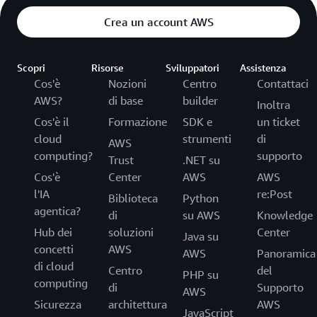
Crea un account AWS
Scopri
Risorse
Sviluppatori
Assistenza
Cos'è
Nozioni
Centro
Contattaci
AWS?
di base
builder
Inoltra
Cos'è il
Formazione
SDK e
un ticket
cloud
strumenti
di
AWS
computing?
supporto
Trust
.NET su
Cos'è
Center
AWS
AWS
l'IA
re:Post
Biblioteca
Python
agentica?
di
su AWS
Knowledge
Hub dei
soluzioni
Center
Java su
concetti
AWS
AWS
Panoramica
di cloud
Centro
del
PHP su
computing
di
Supporto
AWS
Sicurezza
architettura
AWS
JavaScript