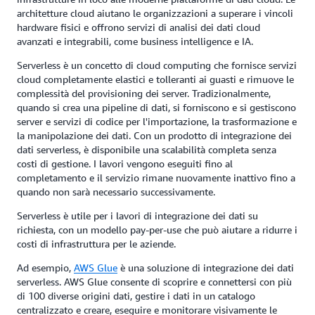
architetture cloud aiutano le organizzazioni a superare i vincoli
hardware fisici e offrono servizi di analisi dei dati cloud
avanzati e integrabili, come business intelligence e IA.
Serverless è un concetto di cloud computing che fornisce servizi
cloud completamente elastici e tolleranti ai guasti e rimuove le
complessità del provisioning dei server. Tradizionalmente,
quando si crea una pipeline di dati, si forniscono e si gestiscono
server e servizi di codice per l'importazione, la trasformazione e
la manipolazione dei dati. Con un prodotto di integrazione dei
dati serverless, è disponibile una scalabilità completa senza
costi di gestione. I lavori vengono eseguiti fino al
completamento e il servizio rimane nuovamente inattivo fino a
quando non sarà necessario successivamente.
Serverless è utile per i lavori di integrazione dei dati su
richiesta, con un modello pay-per-use che può aiutare a ridurre i
costi di infrastruttura per le aziende.
Ad esempio,
AWS Glue
è una soluzione di integrazione dei dati
serverless. AWS Glue consente di scoprire e connettersi con più
di 100 diverse origini dati, gestire i dati in un catalogo
centralizzato e creare, eseguire e monitorare visivamente le