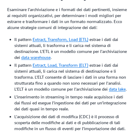
Esaminare l'archiviazione e i formati dei dati pertinenti, insieme
ai requisiti organizzativi, per determinare i modi migliori per
estrarre e trasformare i dati in un formato normalizzato. Ecco
alcune strategie comuni di integrazione dei dati:
Il pattern
Extract, Transform, Load (ETL)
estrae i dati dai
sistemi attuali, li trasforma e li carica nel sistema di
destinazione. L'ETL è un modello comune per l'archiviazione
dei
data warehouse
.
Il pattern
Extract, Load, Transform (ELT)
estrae i dati dai
sistemi attuali, li carica nel sistema di destinazione e li
trasforma. L'ELT consente di lasciare i dati in una forma non
strutturata fino a quando non sono necessari per l'analisi.
L'ELT è un modello comune per l’archiviazione dei
data lake
.
L'inserimento in streaming in tempo reale acquisisce i dati
dai flussi ed esegue l'ingestione dei dati per un'integrazione
dei dati quasi in tempo reale.
L'acquisizione dei dati di modifica (CDC) è il processo di
scoperta delle modifiche ai dati e di pubblicazione di tali
modifiche in un flusso di eventi per l'importazione dei dati.