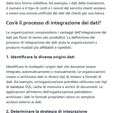
dalla loro forma collettiva. Ad esempio, i dati delle transazioni,
il numero e il tipo di conti e i record del servizio clienti aiutano
a creare una visione unificata dei dati dei clienti per una banca.
Cos'è il processo di integrazione dei dati?
Le organizzazioni comprendono i vantaggi dell'integrazione dei
dati per flussi di lavoro più produttivi. La definizione del
processo di integrazione dei dati aiuta le organizzazioni a
produrre risultati più affidabili e ripetibili.
1. Identificare le diverse origini dati
Identificare le molteplici origini dati che dovranno essere
integrate, automaticamente o manualmente. Le organizzazioni
creano e archiviano dati in diversi tipi di sistemi e formati di
dati. Ad esempio, un'organizzazione potrebbe utilizzare vari tipi
di database SQL, cache di memoria e archivi di documenti. Le
applicazioni all'interno dell'organizzazione potrebbero
archiviare i dati in formati proprietari senza un semplice
accesso esterno ai dati.
2. Determinare la strategia di integrazione