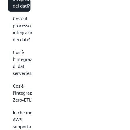
dei dati?
Cos'è il
processo di
integrazione
dei dati?
Cos’è
l’integrazione
di dati
serverless?
Cos'è
l'integrazione
Zero-ETL?
In che modo
AWS
supporta le