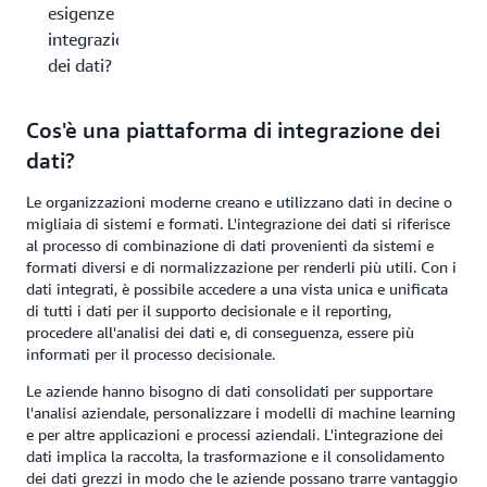
esigenze di
integrazione
dei dati?
Cos'è una piattaforma di integrazione dei
dati?
Le organizzazioni moderne creano e utilizzano dati in decine o
migliaia di sistemi e formati. L'integrazione dei dati si riferisce
al processo di combinazione di dati provenienti da sistemi e
formati diversi e di normalizzazione per renderli più utili. Con i
dati integrati, è possibile accedere a una vista unica e unificata
di tutti i dati per il supporto decisionale e il reporting,
procedere all'analisi dei dati e, di conseguenza, essere più
informati per il processo decisionale.
Le aziende hanno bisogno di dati consolidati per supportare
l'analisi aziendale, personalizzare i modelli di machine learning
e per altre applicazioni e processi aziendali. L'integrazione dei
dati implica la raccolta, la trasformazione e il consolidamento
dei dati grezzi in modo che le aziende possano trarre vantaggio