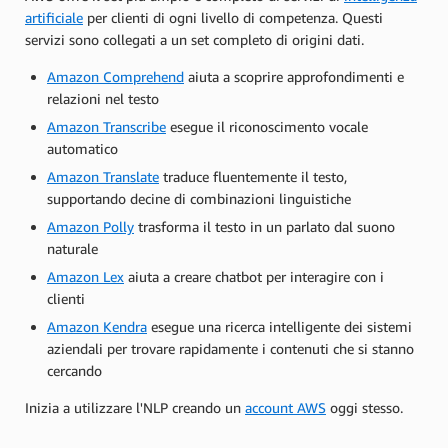
artificiale
per clienti di ogni livello di competenza. Questi
servizi sono collegati a un set completo di origini dati.
Amazon Comprehend
aiuta a scoprire approfondimenti e
relazioni nel testo
Amazon Transcribe
esegue il riconoscimento vocale
automatico
Amazon Translate
traduce fluentemente il testo,
supportando decine di combinazioni linguistiche
Amazon Polly
trasforma il testo in un parlato dal suono
naturale
Amazon Lex
aiuta a creare chatbot per interagire con i
clienti
Amazon Kendra
esegue una ricerca intelligente dei sistemi
aziendali per trovare rapidamente i contenuti che si stanno
cercando
Inizia a utilizzare l'NLP creando un
account AWS
oggi stesso.