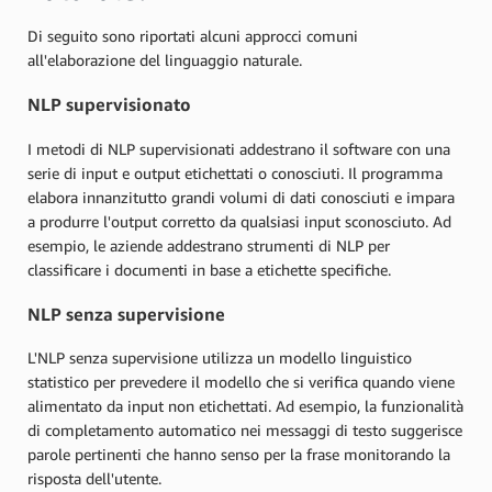
Di seguito sono riportati alcuni approcci comuni
all'elaborazione del linguaggio naturale.
NLP supervisionato
I metodi di NLP supervisionati addestrano il software con una
serie di input e output etichettati o conosciuti. Il programma
elabora innanzitutto grandi volumi di dati conosciuti e impara
a produrre l'output corretto da qualsiasi input sconosciuto. Ad
esempio, le aziende addestrano strumenti di NLP per
classificare i documenti in base a etichette specifiche.
NLP senza supervisione
L'NLP senza supervisione utilizza un modello linguistico
statistico per prevedere il modello che si verifica quando viene
alimentato da input non etichettati. Ad esempio, la funzionalità
di completamento automatico nei messaggi di testo suggerisce
parole pertinenti che hanno senso per la frase monitorando la
risposta dell'utente.