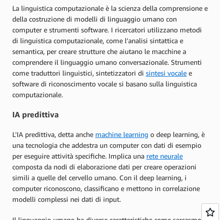
La linguistica computazionale è la scienza della comprensione e
della costruzione di modelli di linguaggio umano con
computer e strumenti software. I ricercatori utilizzano metodi
di linguistica computazionale, come l'analisi sintattica e
semantica, per creare strutture che aiutano le macchine a
comprendere il linguaggio umano conversazionale. Strumenti
come traduttori linguistici, sintetizzatori di
sintesi vocale
e
software di riconoscimento vocale si basano sulla linguistica
computazionale.
IA predittiva
L'IA predittiva, detta anche
machine learning
o deep learning, è
una tecnologia che addestra un computer con dati di esempio
per eseguire attività specifiche. Implica una
rete neurale
composta da nodi di elaborazione dati per creare operazioni
simili a quelle del cervello umano. Con il deep learning, i
computer riconoscono, classificano e mettono in correlazione
modelli complessi nei dati di input.
Il linguaggio umano ha diverse caratteristiche come sarcasmo,