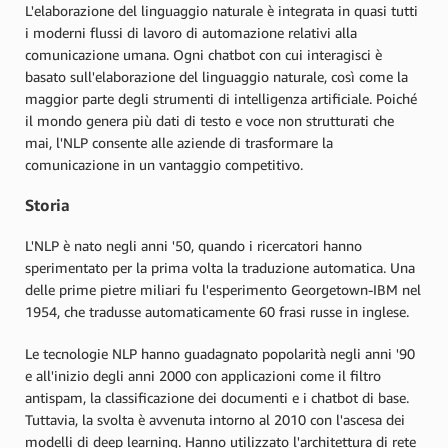
L'elaborazione del linguaggio naturale è integrata in quasi tutti
i moderni flussi di lavoro di automazione relativi alla
comunicazione umana. Ogni chatbot con cui interagisci è
basato sull'elaborazione del linguaggio naturale, così come la
maggior parte degli strumenti di intelligenza artificiale. Poiché
il mondo genera più dati di testo e voce non strutturati che
mai, l'NLP consente alle aziende di trasformare la
comunicazione in un vantaggio competitivo.
Storia
L'NLP è nato negli anni '50, quando i ricercatori hanno
sperimentato per la prima volta la traduzione automatica. Una
delle prime pietre miliari fu l'esperimento Georgetown-IBM nel
1954, che tradusse automaticamente 60 frasi russe in inglese.
Le tecnologie NLP hanno guadagnato popolarità negli anni '90
e all'inizio degli anni 2000 con applicazioni come il filtro
antispam, la classificazione dei documenti e i chatbot di base.
Tuttavia, la svolta è avvenuta intorno al 2010 con l'ascesa dei
modelli di deep learning. Hanno utilizzato l'architettura di rete