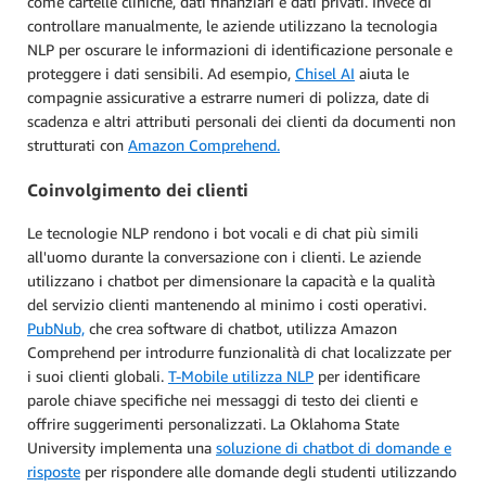
come cartelle cliniche, dati finanziari e dati privati. Invece di
controllare manualmente, le aziende utilizzano la tecnologia
NLP per oscurare le informazioni di identificazione personale e
proteggere i dati sensibili. Ad esempio,
Chisel AI
aiuta le
compagnie assicurative a estrarre numeri di polizza, date di
scadenza e altri attributi personali dei clienti da documenti non
strutturati con
Amazon Comprehend.
Coinvolgimento dei clienti
Le tecnologie NLP rendono i bot vocali e di chat più simili
all'uomo durante la conversazione con i clienti. Le aziende
utilizzano i chatbot per dimensionare la capacità e la qualità
del servizio clienti mantenendo al minimo i costi operativi.
PubNub,
che crea software di chatbot, utilizza Amazon
Comprehend per introdurre funzionalità di chat localizzate per
i suoi clienti globali.
T-Mobile utilizza NLP
per identificare
parole chiave specifiche nei messaggi di testo dei clienti e
offrire suggerimenti personalizzati. La Oklahoma State
University implementa una
soluzione di chatbot di domande e
risposte
per rispondere alle domande degli studenti utilizzando