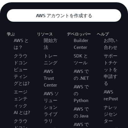
AWS アカウントを作成する
学ぶ
リソース
デベロッパー
ヘルプ
AWS と
開始方
Builder
お問い
は？
法
Center
合わせ
クラウ
トレー
SDK と
サポー
ドコン
ニング
ツール
トチケ
ピュー
ットを
AWS
AWS で
ティン
申請す
Trust
の .NET
グとは?
る
Center
AWS で
エージ
AWS
AWS ソ
の
ェンテ
re:Post
リュー
Python
ィック
ション
ナレッ
AWS で
AI とは?
ライブ
ジセン
の Java
クラウ
ラリ
ター
AWS で
ドコン