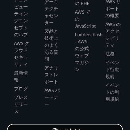
アーキ
AWS サ
の PHP
ピュー
テクチ
ポート
AWS で
ティン
ャセン
の概要
の
グコン
ター
AWS の
JavaScript
セプト
製品と
アクセ
のハブ
builders.flash
技術上
シビリ
- AWS
AWS ク
のよく
ティ
の公式
ラウド
ある質
法務
ウェブ
セキュ
問
マガジ
イベン
リティ
アナリ
ン
ト行動
最新情
ストレ
規範
報
ポート
イベン
ブログ
AWS パ
トの利
プレス
ートナ
用規約
リリー
ー
ス