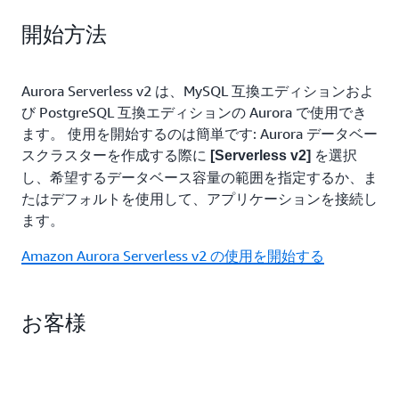
多くの書き込みまたは読み取りが必要なお客様は、
す。しかし、同じクラスター内の同じ場所に配置さ
業です。Aurora Serverless v2 では、データベース
開始方法
スループットを向上させるために、データベースを
れたデータベースのモニタリングと応答を含め、各
の容量はアプリケーションの需要に基づいて自動的
複数のインスタンスに分割することがよくありま
データベースを個別に管理する必要があり、当初の
に調整されます。データベースフリート内の何千も
す。しかし、多くの場合、プロビジョニングするイ
計画よりも多くの共有リソースを使用する可能性が
のデータベースを手動で管理する必要がなくなりま
Aurora Serverless v2 は、MySQL 互換エディションおよ
ンスタンスが多すぎたり少なすぎたりして、コスト
あります。Aurora Serverless v2 を使用すると、
した。グローバルデータベースやマルチ AZ 配置な
び PostgreSQL 互換エディションの Aurora で使用でき
が増加したり、規模が制限されたりします。Aurora
SaaS ベンダーは、プロビジョニングされた容量の
どの機能により、高可用性と高速リカバリを実現で
ます。 使用を開始するのは簡単です: Aurora データベー
Serverless v2 を使用すると、お客様はデータベース
コストを気にすることなく、個々の顧客ごとに
きます。
スクラスターを作成する際に
を選択
[Serverless v2]
を複数の Aurora インスタンスに分割し、サービス
Aurora データベースクラスターをプロビジョニン
し、希望するデータベース容量の範囲を指定するか、ま
が必要に応じて容量を即座かつ自動的に調整できる
グできます。データベースが使用されていないとき
たはデフォルトを使用して、アプリケーションを接続し
ようにします。ダウンタイムや中断なしに各ノード
は自動的にシャットダウンしてコストを節約し、変
ます。
の容量をシームレスに調整し、アプリケーションの
化するアプリケーション要件に合わせてデータベー
サポートに必要な容量のみを使用します。
スの容量を即座に調整します。
Amazon Aurora Serverless v2 の使用を開始する
お客様