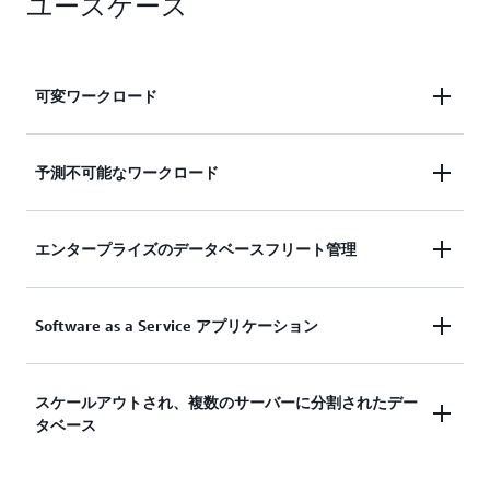
ユースケース
可変ワークロード
人事、予算編成、運用報告など、毎日または年に数
予測不可能なワークロード
回、30 分から数時間をピークとして、低頻度で使
用されるアプリケーションを実行しています。ピー
1 日を通してデータベースが使用されるワークロー
エンタープライズのデータベースフリート管理
ク時の容量をプロビジョニングして、継続的に使用
ドを実行しており、予測が困難なアクティビティの
していないリソースの料金を支払う必要はもうあり
ピークもあります。雨が降り始めたときにアクティ
ません。また、平均的な容量をプロビジョニングし
それぞれが 1 つ以上のデータベースに支えられた数
Software as a Service アプリケーション
ビティの急増が見られる交通サイトはその一例で
て、パフォーマンスの問題やユーザーエクスペリエ
百または数千のアプリケーションを持つエンタープ
す。データベースはアプリケーションのピークロー
ンスの低下のリスクを招く必要ももはやありませ
ライズは、データベースフリート全体のリソースを
ドのニーズを満たすために自動的に容量をスケール
ん。
Software as a Service (SaaS) ベンダーは通常、数百
スケールアウトされ、複数のサーバーに分割されたデー
管理する必要があります。アプリケーション要件が
し、アクティビティの急増が終わったときにはスケ
タベース
または数千の Aurora データベースを運用し、それ
変動するにつれて、すべてのデータベースの容量を
ールダウンします。
ぞれが使用状況とコスト効率を改善するために単一
継続的にモニタリングおよび調整して、高性能およ
のクラスターでさまざまな顧客をサポートしていま
び高可用性を確保し、予算内に収めるのは困難な作