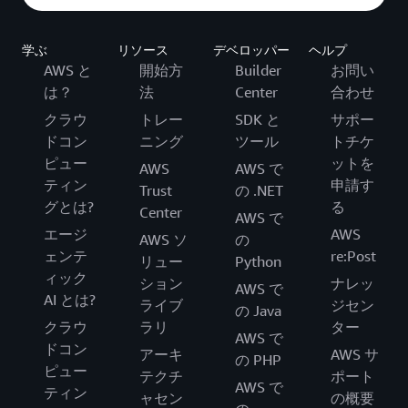
学ぶ
リソース
デベロッパー
ヘルプ
AWS と
開始方
Builder
お問い
は？
法
Center
合わせ
クラウ
トレー
SDK と
サポー
ドコン
ニング
ツール
トチケ
ピュー
ットを
AWS
AWS で
ティン
申請す
Trust
の .NET
グとは?
る
Center
AWS で
エージ
AWS
AWS ソ
の
ェンテ
re:Post
リュー
Python
ィック
ション
ナレッ
AWS で
AI とは?
ライブ
ジセン
の Java
クラウ
ラリ
ター
AWS で
ドコン
アーキ
AWS サ
の PHP
ピュー
テクチ
ポート
AWS で
ティン
ャセン
の概要