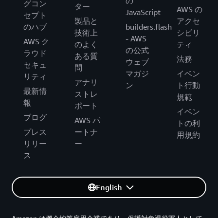
の
グコン
ター
AWS の
JavaScript
セプト
製品と
アクセ
のハブ
builders.flash
技術上
シビリ
- AWS
AWS ク
のよく
ティ
の公式
ラウド
ある質
法務
ウェブ
セキュ
問
マガジ
イベン
リティ
アナリ
ン
ト行動
最新情
ストレ
規範
報
ポート
イベン
ブログ
AWS パ
トの利
プレス
ートナ
用規約
リリー
ー
ス
English