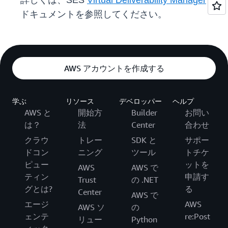
詳しくは、SES
Virtual Deliverability Manager
の
ドキュメントを参照してください。
AWS アカウントを作成する
学ぶ
リソース
デベロッパー
ヘルプ
AWS と
開始方
Builder
お問い
は？
法
Center
合わせ
クラウ
トレー
SDK と
サポー
ドコン
ニング
ツール
トチケ
ピュー
ットを
AWS
AWS で
ティン
申請す
Trust
の .NET
グとは?
る
Center
AWS で
エージ
AWS
AWS ソ
の
ェンテ
re:Post
リュー
Python