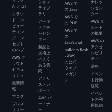
ィック
ション
ナレッ
AWS で
AI とは?
ライブ
ジセン
の Java
クラウ
ラリ
ター
AWS で
ドコン
アーキ
AWS サ
の PHP
ピュー
テクチ
ポート
AWS で
ティン
ャセン
の概要
の
グコン
ター
AWS の
JavaScript
セプト
製品と
アクセ
のハブ
builders.flash
技術上
シビリ
- AWS
AWS ク
のよく
ティ
の公式
ラウド
ある質
法務
ウェブ
セキュ
問
マガジ
イベン
リティ
アナリ
ン
ト行動
最新情
ストレ
規範
報
ポート
イベン
ブログ
AWS パ
トの利
プレス
ートナ
用規約
リリー
ー