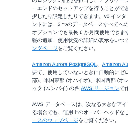
のロジックの開発を担当し、アプリケーシ
ーエンドのセットアップを行うことができ
択したり設定したりできます。v0 インタ
ントには、3 つのデータベースすべてへの
オプションでも最長 6 か月間使用できます
報の追加、使用状況の詳細の表示をいつでも
ングページ
をご覧ください。
Amazon Aurora PostgreSQL
、
Amazon Au
要で、使用していないときに自動的にゼロ
部)、米国東部 (オハイオ)、米国西部 (
ック (ムンバイ) の各
AWS リージョン
で
AWS データベースは、次なる大きなア
る場合でも、運用上のオーバーヘッドな
ースのウェブページ
をご覧ください。