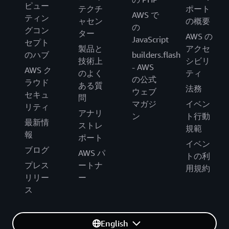
ピュー
テクチ
ポート
AWS で
ティン
ャセン
の概要
の
グコン
ター
AWS の
JavaScript
セプト
製品と
アクセ
のハブ
builders.flash
技術上
シビリ
- AWS
AWS ク
のよく
ティ
の公式
ラウド
ある質
法務
ウェブ
セキュ
問
マガジ
イベン
リティ
アナリ
ン
ト行動
最新情
ストレ
規範
報
ポート
イベン
ブログ
AWS パ
トの利
プレス
ートナ
用規約
リリー
ー
ス
English