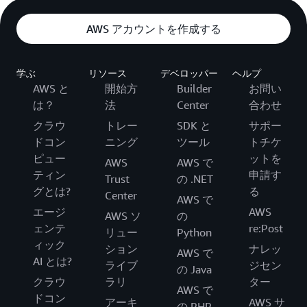
AWS アカウントを作成する
学ぶ
リソース
デベロッパー
ヘルプ
AWS と
開始方
Builder
お問い
は？
法
Center
合わせ
クラウ
トレー
SDK と
サポー
ドコン
ニング
ツール
トチケ
ピュー
ットを
AWS
AWS で
ティン
申請す
Trust
の .NET
グとは?
る
Center
AWS で
エージ
AWS
AWS ソ
の
ェンテ
re:Post
リュー
Python
ィック
ション
ナレッ
AWS で
AI とは?
ライブ
ジセン
の Java
クラウ
ラリ
ター
AWS で
ドコン
アーキ
AWS サ
の PHP