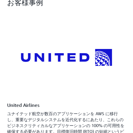
お客様事例
リージョンの切り替えプランを自動的に評価しま
チを、マルチ AZ アプリケーションにはゾーンシフ
す。リージョンの切り替えコンソールで警告を表示
トと自動ゾーンシフトを使用して、アプリケーショ
するか、API を使用して警告を表示するか、
ンに影響を及ぼす障害から復旧します。
Amazon EventBridge で評価警告を送信するように
リージョンの切り替えを設定します。
United Airlines
ユナイテッド航空が数百のアプリケーションを AWS に移行
し、重要なデジタルシステムを近代化するにあたり、これらの
ビジネスクリティカルなアプリケーションの 100% の可用性を
確保する必要があります。目標復旧時間 (RTO) の短縮というビ