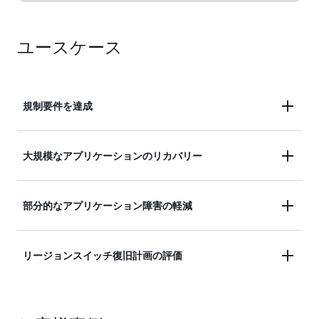
ユースケース
規制要件を達成
規制要件を満たすために、複数の AWS リージョン
大規模なアプリケーションのリカバリー
に重要なワークロードをデプロイします。リージョ
ンスイッチを使用して、AWS リージョン全体の復
最大規模で最も複雑なアプリケーションで障害が発
部分的なアプリケーション障害の軽減
旧を調整し、コンプライアンスレポートに必要なリ
生した場合でも、リージョンスイッチ、ルーティン
ソースやアカウント全体から復旧プロセスに関する
グ制御、ゾーンシフトと自動ゾーンシフトを使用す
データを収集します。
Application Recovery Controller は、アプリケーシ
リージョンスイッチ復旧計画の評価
ることで、エンドユーザートラフィックをすばやく
ョンのリカバリと迅速なフェイルオーバーを確実に
シフトし、可用性を復元できます。
実現するために必要なツールを提供します。マルチ
IAM 権限、リソース構成、実行容量の検証を含め、
リージョンアプリケーションにはリージョンスイッ