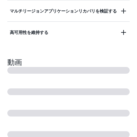
リージョンスイッチを使用することで、AWS アカ
Application Recovery Controller を使用すると、ゾ
マルチリージョンアプリケーションリカバリを検証する
ウント間のアプリケーションリソースを別の AWS
ーンシフトを使用してマルチ AZ アプリケーション
リージョンから運用するための必要な特定のステッ
の障害をすばやく軽減できます。自動ゾーンシフト
プを調整できます。復旧プロセスをリアルタイムで
Application Recovery Controller は、リソースクォ
高可用性を維持する
を使用すると、停電やネットワークの停止などのイ
可視化するためのダッシュボードが提供され、規制
ータ、キャパシティ、設定を継続的にモニタリング
ベントによってその AWS のアベイラビリティーゾ
当局やコンプライアンスチームへの報告に必要なリ
し、スタンバイレプリカへのフェイルオーバー機能
ーンに影響を及ぼす可能性があることを AWS が特
Application Recovery Controller を利用すると、最
ソースやアカウントからデータを収集します。これ
に影響を及ぼす変更が行われた場合の修復を提案し
定したときに、アプリケーションのトラフィックを
大かつ最も重要なアプリケーションでも、障害を確
により、エンジニアリング作業の時間を節約でき、
動画
ます。設定可能な安全ルールを使用すると、オペレ
そのアベイラビリティーゾーンから安全かつ自動的
実に軽減できます。複数の分離された環境間でアプ
以前はフェイルオーバースクリプトの作成、カスタ
ーターまたは自動化されたポリシーが、想定された
にシフトできます。ゾーンシフトと自動ゾーンシフ
リケーショントラフィックを迅速にシフトし、アプ
ムダッシュボードの作成、復旧が成功したことを示
以上に長いリカバリ時間につながる可能性のあるリ
トは、Application Load Balancer、Network Load
リケーションの可用性を高めることができます。
す証拠の手動収集に必要だった運用上のオーバーヘ
カバリアクションを実行するのを防ぐことができま
Balancer、EC2 Auto Scaling グループ、Amazon
ッドを排除できます。リージョンスイッチは、アク
す。
Elastic Kubernetes クラスターを使用するアプリケ
ティブ/パッシブマルチリージョンアプローチでは
ーションで使用できます。
フェイルオーバーとフェイルバックをサポートし、
アクティブ/アクティブマルチリージョンアプロー
チではシフトアウェイとリターンをサポートしま
す。