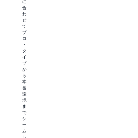
の
に
Amazon
の
評
合
Bedrock
詳
わ
価
ナ
せ
細
の
レ
て
詳
ッ
プ
ジ
細
ロ
ベ
ト
ー
タ
ス、
イ
ガ
プ
ー
か
ド
ら
レ
本
ー
番
ル、
環
エ
境
ー
ま
ジ
で
ェ
シ
ン
ー
ト
ム
な
レ