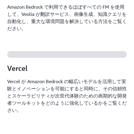
ラ
Amazon Bedrock で利用できるほぼすべての FM を使用
ビ
リ
して、Veolia が翻訳サービス、画像生成、知識クエリを
テ
自動化し、重大な環境問題を解決している方法をご覧く
ィ
ださい。
で
既
存
の
AI
投
Vercel
資
を
活
Vercel が Amazon Bedrock の幅広いモデルを活用して実
用
験とイノベーションを可能にすると同時に、その信頼性
とスケーラビリティが次世代体験のための画期的な開発
カ
者ツールキットをどのように強化しているかをご覧くだ
ス
さい。
タ
ム
モ
デ