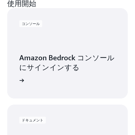
使用開始
ル
イ
ン
コンソール
ポ
ー
ト
に
つ
Amazon Bedrock コンソール
い
て
にサインインする
詳
し
セスする
く
見
る
ドキュメント