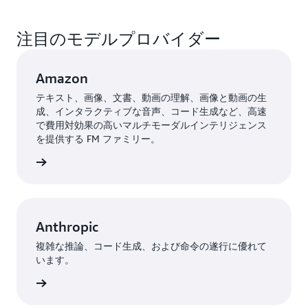
AI
ア
注目のモデルプロバイダー
プ
リ
ケ
Amazon
ー
シ
テキスト、画像、文書、動画の理解、画像と動画の生
ョ
成、インタラクティブな音声、コード生成など、高速
ン
で費用対効果の高いマルチモーダルインテリジェンス
の
を提供する FM ファミリー。
開
詳細
発
を
加
速
し
Anthropic
ま
す。
複雑な推論、コード生成、および命令の遂行に優れて
います。
モ
デ
詳細
ル
の