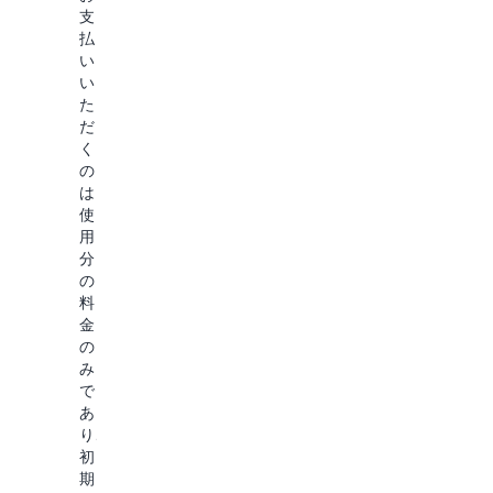
エ
独
盤
支
ー
自
と
払
ジ
の
な
い
ェ
プ
る
い
ン
ロ
イ
た
ト、
ン
ン
だ
ナ
プ
フ
く
レ
ト
ラ
の
ッ
と
ス
は
ジ
基
ト
使
ベ
準
ラ
用
ー
を
ク
分
ス、
使
チ
の
ガ
用
ャ
料
ー
し
を
金
ド
て、
管
の
レ
ア
理
み
ー
ウ
す
で
ル
ト
る
あ
な
プ
必
り、
ど
ッ
要
初
の
ト
は
期
Amazon
の
あ