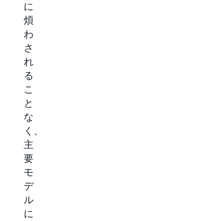
に
の
ポ
適
煩
新
ー
化
わ
し
ト
Amazon
さ
い
し
Bedrock
の
れ
専
て
評
る
門
既
価
こ
モ
存
を
使
と
デ
の
用
な
ル
AI
し
て、
く、
を
投
さ
主
ご
資
ま
要
覧
を
ざ
ま
モ
く
最
な
デ
だ
大
モ
デ
ル
さ
限
ル
に
い
に
か