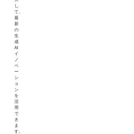
親
に
し
デ
し
使
て、
ル
み
用
最
を
や
で
新
見
す
き
の
つ
さ、
る
生
け、
関
FM
成
モ
連
と
AI
デ
情
一
イ
ル
報
緒
ノ
を
を
に
ベ
サ
評
カ
ー
ブ
価
ス
シ
ス
し、
タ
ョ
ク
コ
マ
ン
ラ
ン
イ
を
イ
テ
ズ
活
ブ
キ
さ
用
し
ス
れ
で
て、
ト
た
き
マ
の
モ
ま
ネ
関
デ
す。
ー
連