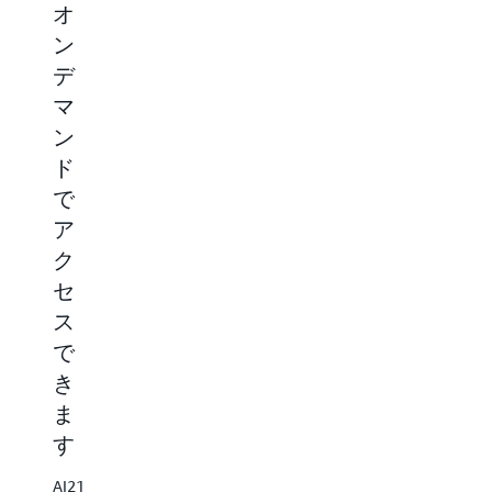
オ
活
ら
Amazon
の
ン
用
Bedrock
応
Marketplace
デ
す
答
で
や
マ
る
は、
検
ン
Amazon
索
Amazon
Bedrock
ド
拡
Bedrock
の
張
に
で
業
生
独
界
ア
成
自
を
(RAG)
ク
の
リ
ワ
モ
セ
ー
ー
デ
ド
ス
ク
ル
す
フ
を
で
る
ロ
導
他
き
ー
入
の
を
ま
し
モ
実
て、
す
デ
際
競
ル
の
争
AI21
に