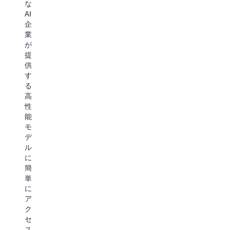
な
つ
築
単
AI
け
で
一
企
て
き
で
業
テ
ま
サ
が
ス
す。
ー
提
ト
モ
バ
供
し、
デ
ー
す
使
ル
レ
る
用
ア
ス
高
で
ウ
な
性
き
ト
統
能
ま
プ
合
モ
す。
ッ
API
デ
ト
を
ル
単
の
通
に
一
ブ
じ
簡
の
ラ
て、
単
カ
ン
既
に
タ
ド
存
ア
ロ
ボ
の
ク
グ
イ
す
セ
で
ス、
ぐ
ス
モ