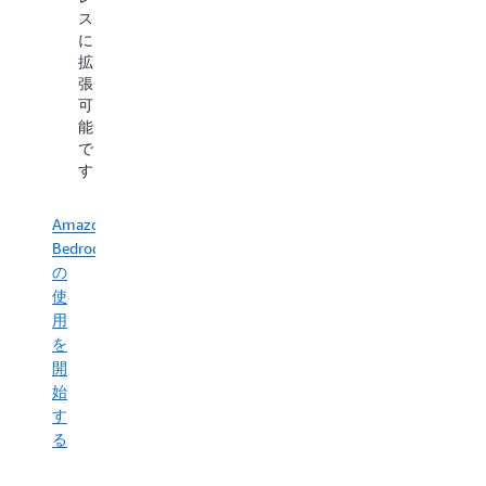
ど
ス
の
に
ネ
拡
イ
張
テ
可
ィ
能
ブ
で
ツ
す
ー
ル
や
Amazon
機
Bedrock
能
の
と
使
統
用
合
を
す
開
る
始
こ
す
と
で、
る
生
成