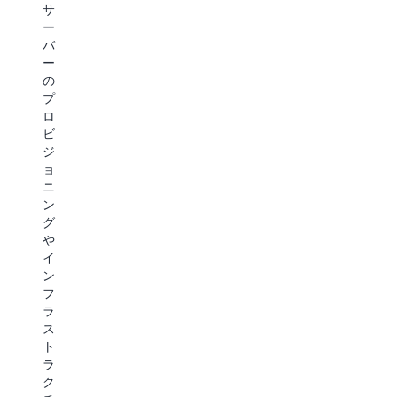
ル
サ
ジ
性
を
ー
ド
と
イ
バ
エ
正
ン
ー
ン
確
ポ
の
ド
性
ー
プ
ポ
に
ト
ロ
イ
つ
し
ビ
ン
い
て
ジ
ト
て
使
ョ
に
ワ
用
ニ
モ
ー
で
ン
デ
ク
き
グ
ル
フ
ま
や
を
ロ
す。
イ
デ
ー
イ
ン
プ
を
ン
フ
ロ
評
ポ
ラ
イ
価
ー
ス
で
し
ト
ト
き
ま
し
ラ
ま
す。
た
ク
す。
よ
カ