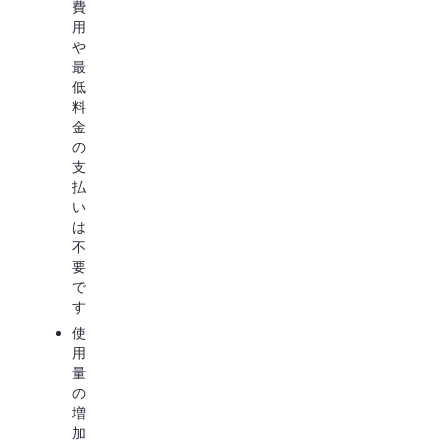
費
Bedrock
有
り
用
の
害
ま
や
ツ
性、
せ
最
ー
完
ん。
低
ル
全
料
で
性、
サ
金
ネ
正
ポ
の
イ
確
ー
支
テ
性
ト
払
ィ
を
さ
い
ブ
評
れ
は
に
価
て
不
使
し
い
要
用
て
る
で
で
く
カ
す
き
だ
ス
使
ま
さ
タ
用
す。
い。
ム
量
モ
の
デ
Amazon
Amazon
増
ル
Bedrock
Bedrock
加
を、
Marketplace