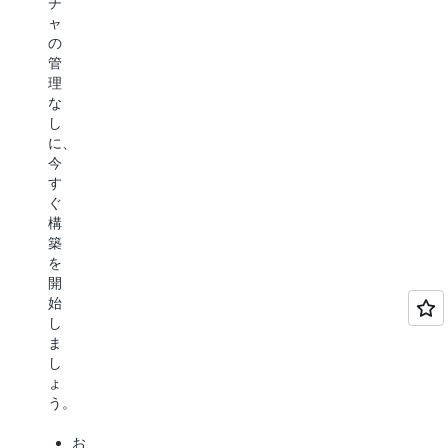
チ
そ
り
ス
ャ
の
深
タ
の
後、
い
ム
管
Amazon
イ
モ
理
Bedrock
ン
デ
な
の
サ
ル
し
統
イ
に
に、
合
ト
は
今
API
を
オ
す
を
得
ン
ぐ
通
る
デ
構
じ
に
マ
築
て
は、
ン
を
モ
LLM-
ド
開
デ
as-
で
始
ル
a-
ア
し
に
judge
ク
ま
ア
を
セ
し
ク
使
ス
ょ
セ
用
で
う。
ス
し
き、
し、
て、
基
お