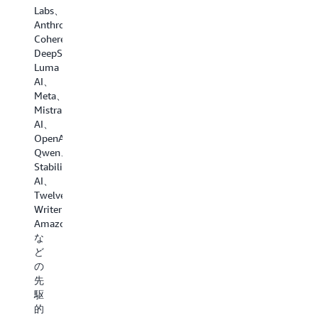
シ
上
Labs、
加
ナ
の
Anthropic、
え
リ
優
Cohere、
て、
オ
位
DeepSeek、
100
で
性
Luma
を
比
を
AI、
超
較
守
Meta、
え
し
り
Mistral
る
て
ま
AI、
人
検
し
OpenAI、
気
証
ょ
Qwen、
の
す
う。
Stability
あ
る
Amazon
AI、
る
こ
Bedrock
TwelveLabs、
新
と
Custom
Writer、
興
で、
Model
Amazon
の
自
Import
な
特
信
を
ど
殊
を
使
の
な
持
用
先
FM
っ
す
駆
を
て
る
的
見
構
と、