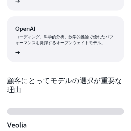
詳細
ン
タ
ー
プ
ラ
OpenAI
イ
コーディング、科学的分析、数学的推論で優れたパフ
ズ
ォーマンスを発揮するオープンウェイトモデル。
グ
レ
詳細
ー
ド
の
セ
顧客にとってモデルの選択が重要な
キ
ュ
理由
リ
テ
ィ
と
ス
ケ
Veolia
ー