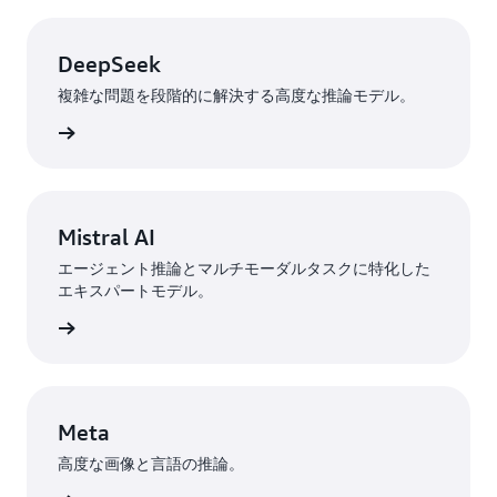
バ
ー
ジ
DeepSeek
ョ
複雑な問題を段階的に解決する高度な推論モデル。
ニ
ン
詳細
グ
と
デ
プ
Mistral AI
ロ
イ
エージェント推論とマルチモーダルタスクに特化した
の
エキスパートモデル。
完
全
詳細
な
制
御
を
Meta
管
理
高度な画像と言語の推論。
エ