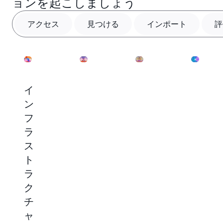
ョンを起こしましょう
アクセス
見つける
インポート
評
イ
ド
カ
重
ン
メ
ス
要
フ
イ
タ
な
ラ
ン
ム
点
ス
固
モ
を
ト
有
デ
評
ラ
の
ル
価
ク
タ
を
し
チ
ス
イ
て
ャ
ク
ン
最