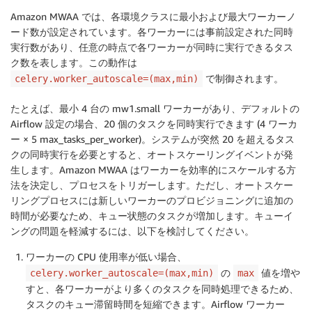
Amazon MWAA では、各環境クラスに最小および最大ワーカーノ
ード数が設定されています。各ワーカーには事前設定された同時
実行数があり、任意の時点で各ワーカーが同時に実行できるタス
ク数を表します。この動作は
で制御されます。
celery.worker_autoscale=(max,min)
たとえば、最小 4 台の mw1.small ワーカーがあり、デフォルトの
Airflow 設定の場合、20 個のタスクを同時実行できます (4 ワーカ
ー × 5 max_tasks_per_worker)。システムが突然 20 を超えるタス
クの同時実行を必要とすると、オートスケーリングイベントが発
生します。Amazon MWAA はワーカーを効率的にスケールする方
法を決定し、プロセスをトリガーします。ただし、オートスケー
リングプロセスには新しいワーカーのプロビジョニングに追加の
時間が必要なため、キュー状態のタスクが増加します。キューイ
ングの問題を軽減するには、以下を検討してください。
ワーカーの CPU 使用率が低い場合、
の
値を増や
celery.worker_autoscale=(max,min)
max
すと、各ワーカーがより多くのタスクを同時処理できるため、
タスクのキュー滞留時間を短縮できます。Airflow ワーカー