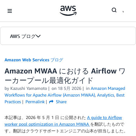
Skip to Main Content
AWS ブログ
ホーム
Amazon Web Services ブログ
Amazon MWAA における Airflow ワ
カテゴリ
ーカープール最適化ガイド
エディション
by
Kazushi Yamamoto
on
18 5月 2026
in
Amazon Managed
Workflows for Apache Airflow (Amazon MWAA)
,
Analytics
,
Best
Practices
Permalink
Share
本記事は、2026 年 5 月 1 日 に公開された
A guide to Airflow
worker pool optimization in Amazon MWAA
を翻訳したもので
す。翻訳はクラウドサポートエンジニアの山本が担当しました。