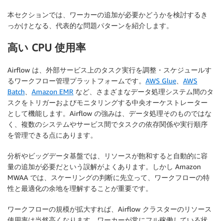
本セクションでは、ワーカーの追加が必要かどうかを検討するき
っかけとなる、代表的な問題パターンを紹介します。
高い CPU 使用率
Airflow は、外部サービス上のタスク実行を調整・スケジュールす
るワークフロー管理プラットフォームです。
AWS Glue
、
AWS
Batch
、
Amazon EMR
など、さまざまなデータ処理システム間のタ
スクをトリガーおよびモニタリングする中央オーケストレーター
として機能します。Airflow の強みは、データ処理そのものではな
く、複数のシステムやサービス間でタスクの依存関係や実行順序
を管理できる点にあります。
分析やビッグデータ基盤では、リソースが飽和すると自動的に容
量の追加が必要だという誤解がよくあります。しかし Amazon
MWAA では、スケーリングの判断に先立って、ワークフローの特
性と最適化の余地を理解することが重要です。
ワークフローの規模が拡大すれば、Airflow クラスターのリソース
使用率は当然高くなります。ワーカーが常にフル稼働している状