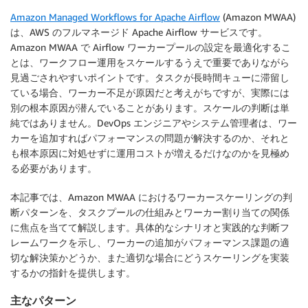
Amazon Managed Workflows for Apache Airflow
(Amazon MWAA)
は、AWS のフルマネージド Apache Airflow サービスです。
Amazon MWAA で Airflow ワーカープールの設定を最適化するこ
とは、ワークフロー運用をスケールするうえで重要でありながら
見過ごされやすいポイントです。タスクが長時間キューに滞留し
ている場合、ワーカー不足が原因だと考えがちですが、実際には
別の根本原因が潜んでいることがあります。スケールの判断は単
純ではありません。DevOps エンジニアやシステム管理者は、ワー
カーを追加すればパフォーマンスの問題が解決するのか、それと
も根本原因に対処せずに運用コストが増えるだけなのかを見極め
る必要があります。
本記事では、Amazon MWAA におけるワーカースケーリングの判
断パターンを、タスクプールの仕組みとワーカー割り当ての関係
に焦点を当てて解説します。具体的なシナリオと実践的な判断フ
レームワークを示し、ワーカーの追加がパフォーマンス課題の適
切な解決策かどうか、また適切な場合にどうスケーリングを実装
するかの指針を提供します。
主なパターン