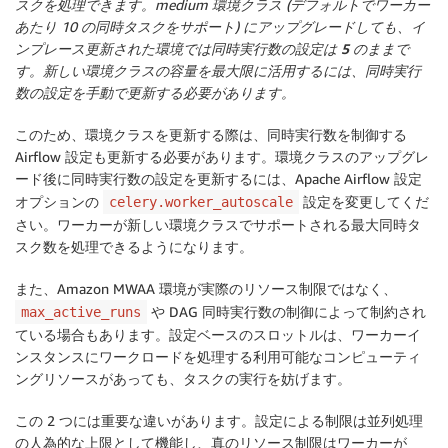
スクを処理できます。medium 環境クラス (デフォルトでワーカー
あたり 10 の同時タスクをサポート) にアップグレードしても、イ
ンプレース更新された環境では同時実行数の設定は
5 のまま
で
す。新しい環境クラスの容量を最大限に活用するには、同時実行
数の設定を手動で更新する必要があります。
このため、環境クラスを更新する際は、同時実行数を制御する
Airflow 設定も更新する必要があります。環境クラスのアップグレ
ード後に同時実行数の設定を更新するには、Apache Airflow 設定
オプションの
設定を変更してくだ
celery.worker_autoscale
さい。ワーカーが新しい環境クラスでサポートされる最大同時タ
スク数を処理できるようになります。
また、Amazon MWAA 環境が実際のリソース制限ではなく、
や DAG 同時実行数の制御によって制約され
max_active_runs
ている場合もあります。設定ベースのスロットルは、ワーカーイ
ンスタンスにワークロードを処理する利用可能なコンピューティ
ングリソースがあっても、タスクの実行を妨げます。
この 2 つには重要な違いがあります。設定による制限は並列処理
の人為的な上限として機能し、真のリソース制限はワーカーが