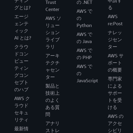
ティン
申請す
Trust
の .NET
グとは?
る
Center
AWS で
エージ
AWS
AWS ソ
の
ェンテ
re:Post
リュー
Python
ィック
ション
ナレッ
AWS で
AI とは?
ライブ
ジセン
の Java
クラウ
ラリ
ター
AWS で
ドコン
アーキ
AWS サ
の PHP
ピュー
テクチ
ポート
AWS で
ティン
ャセン
の概要
の
グコン
ター
専門家
JavaScript
セプト
製品と
による
のハブ
技術上
サポー
AWS ク
のよく
トを受
ラウド
ある質
ける
セキュ
問
AWS の
リティ
アナリ
アクセ
最新情
ストレ
シビリ