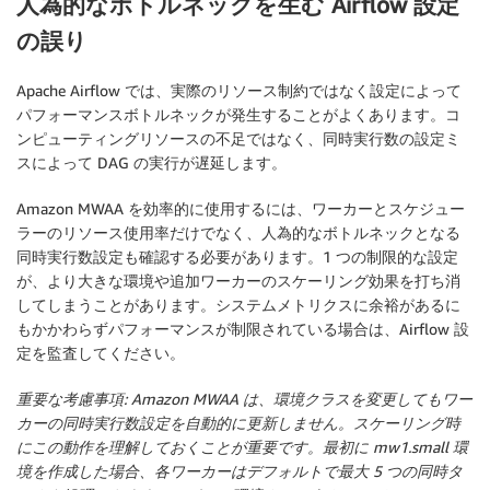
人為的なボトルネックを生む Airflow 設定
の誤り
Apache Airflow では、実際のリソース制約ではなく設定によって
パフォーマンスボトルネックが発生することがよくあります。コ
ンピューティングリソースの不足ではなく、同時実行数の設定ミ
スによって DAG の実行が遅延します。
Amazon MWAA を効率的に使用するには、ワーカーとスケジュー
ラーのリソース使用率だけでなく、人為的なボトルネックとなる
同時実行数設定も確認する必要があります。1 つの制限的な設定
が、より大きな環境や追加ワーカーのスケーリング効果を打ち消
してしまうことがあります。システムメトリクスに余裕があるに
もかかわらずパフォーマンスが制限されている場合は、Airflow 設
定を監査してください。
重要な考慮事項
: Amazon MWAA は、環境クラスを変更してもワー
カーの同時実行数設定を自動的に更新しません。スケーリング時
にこの動作を理解しておくことが重要です。最初に mw1.small 環
境を作成した場合、各ワーカーはデフォルトで最大 5 つの同時タ