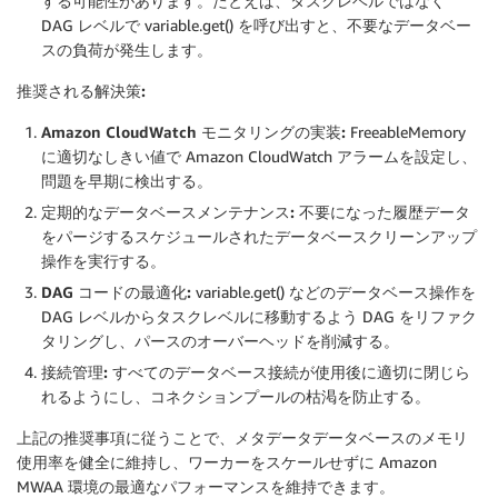
する可能性があります。たとえば、タスクレベルではなく
DAG レベルで variable.get() を呼び出すと、不要なデータベー
スの負荷が発生します。
推奨される解決策:
Amazon CloudWatch モニタリングの実装:
FreeableMemory
に適切なしきい値で Amazon CloudWatch アラームを設定し、
問題を早期に検出する。
定期的なデータベースメンテナンス:
不要になった履歴データ
をパージするスケジュールされたデータベースクリーンアップ
操作を実行する。
DAG コードの最適化:
variable.get() などのデータベース操作を
DAG レベルからタスクレベルに移動するよう DAG をリファク
タリングし、パースのオーバーヘッドを削減する。
接続管理:
すべてのデータベース接続が使用後に適切に閉じら
れるようにし、コネクションプールの枯渇を防止する。
上記の推奨事項に従うことで、メタデータデータベースのメモリ
使用率を健全に維持し、ワーカーをスケールせずに Amazon
MWAA 環境の最適なパフォーマンスを維持できます。