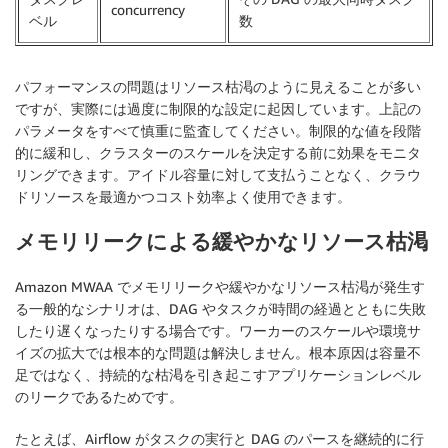
concurrency
ベル
数
パフォーマンスの問題はリソース枯渇のように見えることが多い
ですが、実際には過度に制限的な設定に起因しています。上記の
パラメータをすべて慎重に監査してください。制限的な値を段階
的に緩和し、クラスターのスケールを決定する前に効果をモニタ
リングできます。アイドル容量に対して支払うことなく、クラウ
ドリソースを最適かつコスト効率よく使用できます。
メモリリークによる緩やかなリソース枯渇
Amazon MWAA でメモリリークや緩やかなリソース枯渇が発生す
る一般的なシナリオは、DAG やタスクが時間の経過とともに失敗
したり遅くなったりする場合です。ワーカーのスケールや環境サ
イズの拡大では根本的な問題は解決しません。根本原因は容量不
足ではなく、持続的な枯渇を引き起こすアプリケーションレベル
のリークであるためです。
たとえば、Airflow がタスクの実行と DAG のパースを継続的に行