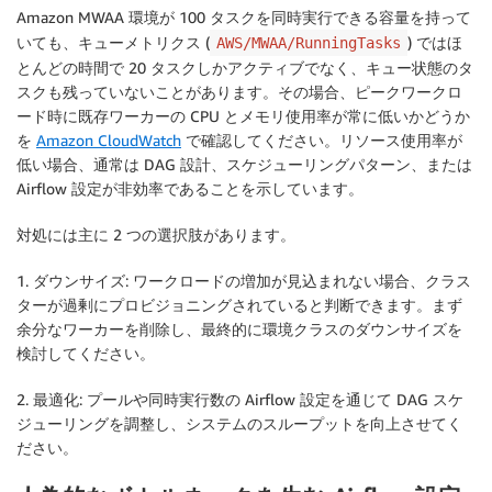
Amazon MWAA 環境が 100 タスクを同時実行できる容量を持って
いても、キューメトリクス (
) ではほ
AWS/MWAA/RunningTasks
とんどの時間で 20 タスクしかアクティブでなく、キュー状態のタ
スクも残っていないことがあります。その場合、ピークワークロ
ード時に既存ワーカーの CPU とメモリ使用率が常に低いかどうか
を
Amazon CloudWatch
で確認してください。リソース使用率が
低い場合、通常は DAG 設計、スケジューリングパターン、または
Airflow 設定が非効率であることを示しています。
対処には主に 2 つの選択肢があります。
1.
ダウンサイズ
: ワークロードの増加が見込まれない場合、クラス
ターが過剰にプロビジョニングされていると判断できます。まず
余分なワーカーを削除し、最終的に環境クラスのダウンサイズを
検討してください。
2.
最適化
: プールや同時実行数の Airflow 設定を通じて DAG スケ
ジューリングを調整し、システムのスループットを向上させてく
ださい。