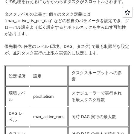
くの処理を行えるにもかかわらずタスクがスロットルされます。
タスクレベルの上書き:
個々のタスク定義には
“max_active_tis_per_dag” などの独自のパラメータを設定でき、グ
ローバル設定より低く設定するとボトルネックを生み出す可能性
があります。
優先順位:
任意のレベル (環境、DAG、タスク) で最も制限的な設定
が、並列タスク実行の上限を実質的に決定します。
タスクスループットへの影
設定場所
設定
響
環境レベ
スケジューラーで実行され
parallelism
ル
る最大タスク総数
DAG レ
max_active_runs
同時 DAG 実行の最大数
ベル
タスクレ
その DAG の最大同時タスク