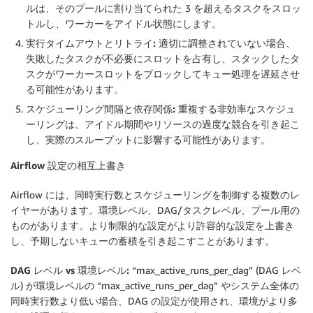
ルは、そのプールに割り当てられた 3 を超えるタスクをスロッ
トルし、ワーカーをアイドル状態にします。
実行タイムアウトとリトライ:
適切に調整されていない場合、
失敗したタスクが不必要にスロットを占有し、スタックしたタ
スクがワーカースロットをブロックしてキュー処理を遅延させ
る可能性があります。
スケジューリング間隔と依存関係:
重複する非効率なスケジュ
ーリングは、アイドル期間やリソースの過度な競合を引き起こ
し、実際のスループットに影響する可能性があります。
Airflow 設定の相互上書き
Airflow には、同時実行数とスケジューリングを制御する複数のレ
イヤーがあります。環境レベル、DAG/タスクレベル、プール用の
ものがあります。より制限的な設定がより許容的な設定を上書き
し、予期しないキューの蓄積を引き起こすことがあります。
DAG レベル vs 環境レベル:
“max_active_runs_per_dag” (DAG レベ
ル) が環境レベルの “max_active_runs_per_dag” やシステム全体の
同時実行数より低い場合、DAG の設定が使用され、環境がより多