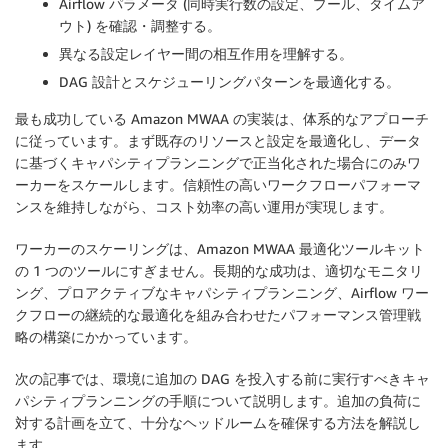
Airflow パラメータ (同時実行数の設定、プール、タイムア
ウト) を確認・調整する。
異なる設定レイヤー間の相互作用を理解する。
DAG 設計とスケジューリングパターンを最適化する。
最も成功している Amazon MWAA の実装は、体系的なアプローチ
に従っています。まず既存のリソースと設定を最適化し、データ
に基づくキャパシティプランニングで正当化された場合にのみワ
ーカーをスケールします。信頼性の高いワークフローパフォーマ
ンスを維持しながら、コスト効率の高い運用が実現します。
ワーカーのスケーリングは、Amazon MWAA 最適化ツールキット
の 1 つのツールにすぎません。長期的な成功は、適切なモニタリ
ング、プロアクティブなキャパシティプランニング、Airflow ワー
クフローの継続的な最適化を組み合わせたパフォーマンス管理戦
略の構築にかかっています。
次の記事では、環境に追加の DAG を投入する前に実行すべきキャ
パシティプランニングの手順について説明します。追加の負荷に
対する計画を立て、十分なヘッドルームを確保する方法を解説し
ます。