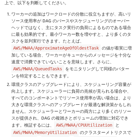
上で、以下を判断してください。
ワーカーの追加はワークロードの分散に役立ちますが、高いリ
ソース使用率が DAG のパースやスケジューリングのオーバー
ヘッドではなく、主にタスク実行の負荷によるものである場合
に最も効果的です。最小ワーカー数を増やすと、より多くのタ
スクを並列実行できます。たとえば、
の値が着実に増
AWS/MWAA/ApproximateAgeOfOldestTask
加している場合、ワーカーがキューからのメッセージを十分な
速度で消費できていないことを意味します。さらに、
をモニタリングして同様のパター
AWS/MWAA/QueuedTasks
ンを特定することもできます。
環境クラスのアップグレードにより、スケジューリング容量が
向上します。スケジューラーに負荷の兆候が見られる場合や、
すべてのコンポーネントでリソース使用率が高い場合は、より
大きな環境クラスへのアップグレードが最適な解決策かもしれ
ません。スケジューラーとワーカーの両方により多くのリソー
スが提供され、DAG の複雑さとボリュームの増加に対応でき
ます。検証するには、
と
AWS/MWAA/CPUUtilization
のクラスターメトリクスで
AWS/MWAA/MemoryUtilization