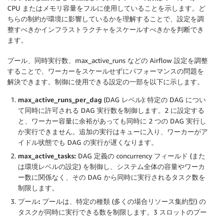
CPU またはメモリ容量をフルに使用していることを示します。ど
ちらの制約が環境に影響しているかを理解することで、設定を調
整すべきかインフラストラクチャをスケールすべきかを判断でき
ます。
プール、同時実行数、max_active_runs などの Airflow 設定を調整
することで、ワーカーをスケールせずにパフォーマンスの問題を
解決できます。制御に使用できる設定の一部を以下に示します。
max_active_runs_per_dag
(DAG レベル): 特定の DAG につい
て同時に許可される DAG 実行数を制御します。2 に設定する
と、ワーカー容量に余裕があっても同時に 2 つの DAG 実行し
か実行できません。追加の実行はキューに入り、ワーカーがア
イドル状態でも DAG の実行が遅くなります。
max_active_tasks:
DAG 定義の concurrency フィールド (また
は環境レベルの設定) を制御し、システム全体の容量やワーカ
ー数に関係なく、その DAG から同時に実行されるタスク数を
制限します。
プール:
プールは、特定の種類 (多くの場合リソース集約型) の
タスクが同時に実行できる数を制限します。3 スロットのプー