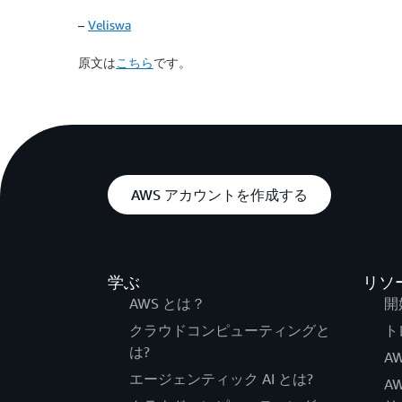
–
Veliswa
原文は
こちら
です。
AWS アカウントを作成する
学ぶ
リソ
AWS とは？
開
クラウドコンピューティングと
ト
は?
AW
エージェンティック AI とは?
A