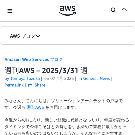
Skip to Main Content
AWS ブログ
ホーム
Amazon Web Services ブログ
週刊AWS – 2025/3/31 週
カテゴリ
by
Tomoya Tozuka
on
07 4月 2025
in
General
,
News
エディション
Permalink
Share
みなさん、こんにちは。ソリューションアーキテクトの戸塚で
す。今週も
週刊AWS
をお届けします。
今週から4月に入り、新しい組織に異動となったり、年度が変わる
タイミングで今年こそはと気持ちを引き締めて業務に取りかかっ
ている方も多いのではないでしょうか。そんな方々におすすめ