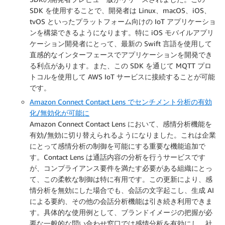
SDK を使用することで、開発者は Linux、macOS、iOS、
tvOS といったプラットフォーム向けの IoT アプリケーショ
ンを構築できるようになります。特に iOS モバイルアプリ
ケーション開発者にとって、最新の Swift 言語を使用して
直感的なインターフェースでアプリケーションを開発でき
る利点があります。また、この SDK を通じて MQTT プロ
トコルを使用して AWS IoT サービスに接続することが可能
です。
Amazon Connect Contact Lens でセンチメント分析の有効
化/無効化が可能に
Amazon Connect Contact Lens において、感情分析機能を
有効/無効に切り替えられるようになりました。これは企業
にとって感情分析の制御を可能にする重要な機能追加で
す。Contact Lens は通話内容の分析を行うサービスです
が、コンプライアンス要件を満たす必要がある組織にとっ
て、この柔軟な制御は特に有用です。この更新により、感
情分析を無効にした場合でも、会話の文字起こし、生成 AI
による要約、その他の会話分析機能は引き続き利用できま
す。具体的な使用例として、ブランドイメージの把握が必
要な一般的な問い合わせ窓口では感情分析を有効にし、社