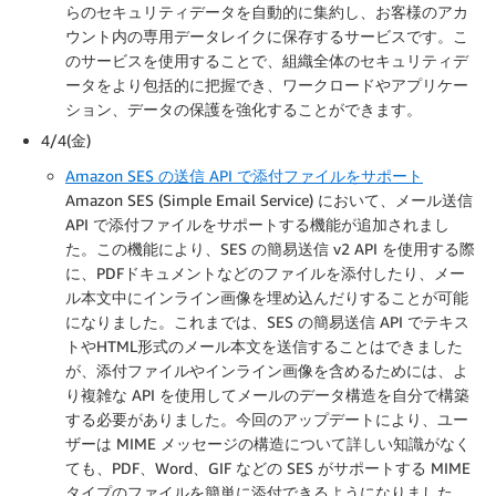
らのセキュリティデータを自動的に集約し、お客様のアカ
ウント内の専用データレイクに保存するサービスです。こ
のサービスを使用することで、組織全体のセキュリティデ
ータをより包括的に把握でき、ワークロードやアプリケー
ション、データの保護を強化することができます。
4/4(金)
Amazon SES の送信 API で添付ファイルをサポート
Amazon SES (Simple Email Service) において、メール送信
API で添付ファイルをサポートする機能が追加されまし
た。この機能により、SES の簡易送信 v2 API を使用する際
に、PDFドキュメントなどのファイルを添付したり、メー
ル本文中にインライン画像を埋め込んだりすることが可能
になりました。これまでは、SES の簡易送信 API でテキス
トやHTML形式のメール本文を送信することはできました
が、添付ファイルやインライン画像を含めるためには、よ
り複雑な API を使用してメールのデータ構造を自分で構築
する必要がありました。今回のアップデートにより、ユー
ザーは MIME メッセージの構造について詳しい知識がなく
ても、PDF、Word、GIF などの SES がサポートする MIME
タイプのファイルを簡単に添付できるようになりました。