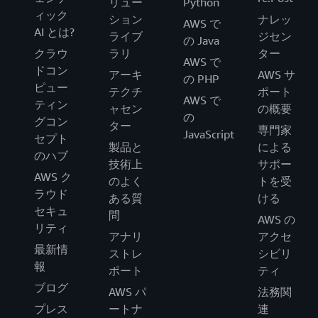
リュー
Python
ィック
ション
ナレッ
AWS で
AI とは?
ライブ
ジセン
の Java
クラウ
ラリ
ター
AWS で
ドコン
アーキ
AWS サ
の PHP
ピュー
テクチ
ポート
AWS で
ティン
ャセン
の概要
の
グコン
ター
専門家
JavaScript
セプト
製品と
による
のハブ
技術上
サポー
AWS ク
のよく
トを受
ラウド
ある質
ける
セキュ
問
AWS の
リティ
アナリ
アクセ
最新情
ストレ
シビリ
報
ポート
ティ
ブログ
AWS パ
法務関
プレス
ートナ
連