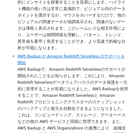
的にインサイトを探索することを容易にします。ハイライ
ト機能の使い方は非常に直感的で、ビジュアル内のデータ
ポイントを選択するか、マウスをホバーするだけで、他の
ビジュアルの関連データが強調表示され、関連のないデー
タは薄暗く表示されます。このシームレスな相互作用によ
り、ユーザーは相関関係を理解し、パターン、トレンド、
異常値を素早く発見することができ、より迅速で的確な分
析が可能になります。
AWS Backup が Amazon Redshift Serverless のサポートを
開始
AWS Backupで、Amazon Redshift Serverlessのサポートが
開始されたことをお知らせします。これにより、Amazon
Redshift Serverlessデータウェアハウスのデータ保護を一元
的に管理することが容易になりました。AWS Backupを使用
することで、Amazon Redshift Serverlessと Amazon
Redshift プロビジョニングクラスターのスナップショット
のバックアップと復元を自動化できるようになりました。
これは、コンピューティング、ストレージ、データベース
などの他の AWS サービスと同様に管理できます。また、
AWS Backup と AWS Organizations の連携により、組織全