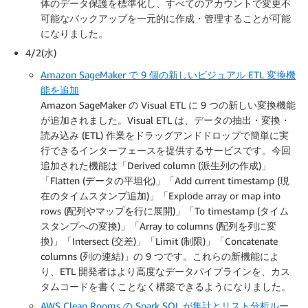
体のデータ保護を標準化し、すべてのアカウントで変更不
可能なバックアップを一元的に作成・管理することが可能
になりました。
4/2(水)
Amazon SageMaker で 9 個の新しいビジュアル ETL 変換機
能を追加
Amazon SageMaker の Visual ETL に 9 つの新しい変換機能
が追加されました。Visual ETL は、データの抽出・変換・
読み込み (ETL) 作業をドラッグアンドドロップで簡単に実
行できるインターフェースを提供するサービスです。今回
追加された機能は「Derived column (派生列の作成)」
「Flatten (データの平坦化)」「Add current timestamp (現
在のタイムスタンプ追加)」「Explode array or map into
rows (配列やマップを行に展開)」「To timestamp (タイム
スタンプへの変換)」「Array to columns (配列を列に変
換)」「Intersect (交差)」「Limit (制限)」「Concatenate
columns (列の連結)」の 9 つです。これらの新機能によ
り、ETL 開発者はより高度なデータパイプラインを、カス
タムコードを書くことなく構築できるようになりました。
AWS Clean Rooms の Spark SQL が集計とリスト分析ルー