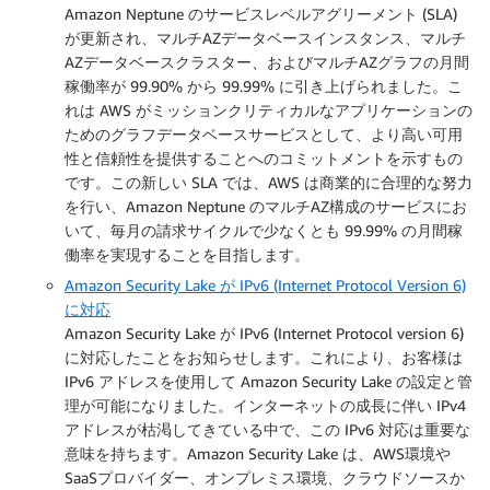
Amazon Neptune のサービスレベルアグリーメント (SLA)
が更新され、マルチAZデータベースインスタンス、マルチ
AZデータベースクラスター、およびマルチAZグラフの月間
稼働率が 99.90% から 99.99% に引き上げられました。こ
れは AWS がミッションクリティカルなアプリケーションの
ためのグラフデータベースサービスとして、より高い可用
性と信頼性を提供することへのコミットメントを示すもの
です。この新しい SLA では、AWS は商業的に合理的な努力
を行い、Amazon Neptune のマルチAZ構成のサービスにお
いて、毎月の請求サイクルで少なくとも 99.99% の月間稼
働率を実現することを目指します。
Amazon Security Lake が IPv6 (Internet Protocol Version 6)
に対応
Amazon Security Lake が IPv6 (Internet Protocol version 6)
に対応したことをお知らせします。これにより、お客様は
IPv6 アドレスを使用して Amazon Security Lake の設定と管
理が可能になりました。インターネットの成長に伴い IPv4
アドレスが枯渇してきている中で、この IPv6 対応は重要な
意味を持ちます。Amazon Security Lake は、AWS環境や
SaaSプロバイダー、オンプレミス環境、クラウドソースか