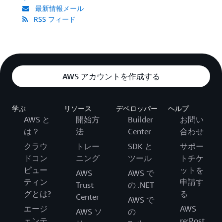
最新情報メール
RSS フィード
AWS アカウントを作成する
学ぶ
リソース
デベロッパー
ヘルプ
AWS と
開始方
Builder
お問い
は？
法
Center
合わせ
クラウ
トレー
SDK と
サポー
ドコン
ニング
ツール
トチケ
ピュー
ットを
AWS
AWS で
ティン
申請す
Trust
の .NET
グとは?
る
Center
AWS で
エージ
AWS
AWS ソ
の
ェンテ
re:Post