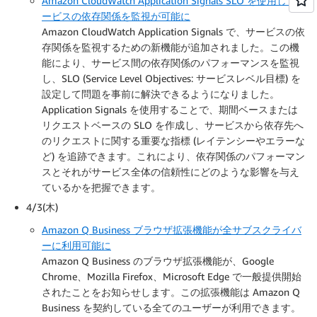
Amazon CloudWatch Application Signals SLO を使用してサ
ービスの依存関係を監視が可能に
Amazon CloudWatch Application Signals で、サービスの依
存関係を監視するための新機能が追加されました。この機
能により、サービス間の依存関係のパフォーマンスを監視
し、SLO (Service Level Objectives: サービスレベル目標) を
設定して問題を事前に解決できるようになりました。
Application Signals を使用することで、期間ベースまたは
リクエストベースの SLO を作成し、サービスから依存先へ
のリクエストに関する重要な指標 (レイテンシーやエラーな
ど) を追跡できます。これにより、依存関係のパフォーマン
スとそれがサービス全体の信頼性にどのような影響を与え
ているかを把握できます。
4/3(木)
Amazon Q Business ブラウザ拡張機能が全サブスクライバ
ーに利用可能に
Amazon Q Business のブラウザ拡張機能が、Google
Chrome、Mozilla Firefox、Microsoft Edge で一般提供開始
されたことをお知らせします。この拡張機能は Amazon Q
Business を契約している全てのユーザーが利用できます。