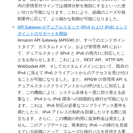
内の苦情受付ラインでは感情分析を無効にするといった使
い分けが可能になります。これにより、組織のニーズや規
制要件に応じて、より細かな制御が可能になりました。
API Gateway がデュアルスタック (IPv4 および IPv6) エンド
ポイントのサポートを開始
Amazon API Gateway (APIGW) が、すべてのエンドポイン
トタイプ、カスタムドメイン、および管理用 API におい
て、デュアルスタック (IPv4 と IPv6 の両方) に対応したこ
とをお知らせします。これにより、REST API、HTTP API、
WebSocket API、そしてカスタムドメインにおいて、既存の
IPv4 に加えて IPv6 クライアントからのアクセスを受け付け
ることが可能になりました。また、APIGW の管理用 API も
デュアルスタッククライアントからの呼び出しに対応しま
す。この機能により、システム全体を一度に切り替える必
要なく、IPv4 から IPv6 環境への段階的な移行が可能になり
ます。これは、IPv6 対応が必要なコンプライアンス要件を
満たしたり、IPv4 アドレスの制約を回避したりする際に役
立ちます。さらに、この機能の利用に追加料金は発生しま
せん。このアップデートは、将来的な IPv6 への移行を見据
えている組織にとって、スムーズな移行パスを提供する重