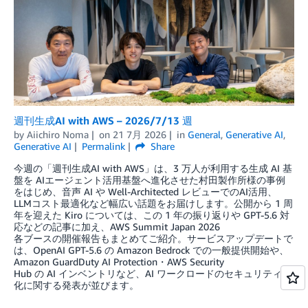
週刊生成AI with AWS – 2026/7/13 週
by
Aiichiro Noma
on
21 7月 2026
in
General
,
Generative AI
,
Generative AI
Permalink
Share
今週の「週刊生成AI with AWS」は、3 万人が利用する生成 AI 基
盤を AIエージェント活用基盤へ進化させた村田製作所様の事例
をはじめ、音声 AI や Well-Architected レビューでのAI活用、
LLMコスト最適化など幅広い話題をお届けします。公開から 1 周
年を迎えた Kiro については、この 1 年の振り返りや GPT-5.6 対
応などの記事に加え、AWS Summit Japan 2026
各ブースの開催報告もまとめてご紹介。サービスアップデートで
は、OpenAI GPT-5.6 の Amazon Bedrock での一般提供開始や、
Amazon GuardDuty AI Protection・AWS Security
Hub の AI インベントリなど、AI ワークロードのセキュリティ強
化に関する発表が並びます。