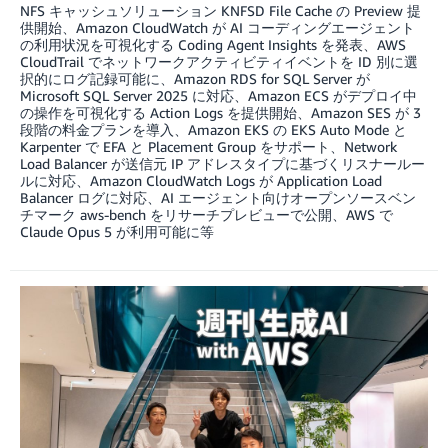
NFS キャッシュソリューション KNFSD File Cache の Preview 提
供開始、Amazon CloudWatch が AI コーディングエージェント
の利用状況を可視化する Coding Agent Insights を発表、AWS
CloudTrail でネットワークアクティビティイベントを ID 別に選
択的にログ記録可能に、Amazon RDS for SQL Server が
Microsoft SQL Server 2025 に対応、Amazon ECS がデプロイ中
の操作を可視化する Action Logs を提供開始、Amazon SES が 3
段階の料金プランを導入、Amazon EKS の EKS Auto Mode と
Karpenter で EFA と Placement Group をサポート、Network
Load Balancer が送信元 IP アドレスタイプに基づくリスナールー
ルに対応、Amazon CloudWatch Logs が Application Load
Balancer ログに対応、AI エージェント向けオープンソースベン
チマーク aws-bench をリサーチプレビューで公開、AWS で
Claude Opus 5 が利用可能に等