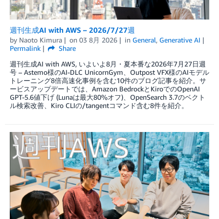
週刊生成AI with AWS – 2026/7/27週
by
Naoto Kimura
on
03 8月 2026
in
General
,
Generative AI
Permalink
Share
週刊生成AI with AWS, いよいよ8月・夏本番な2026年7月27日週
号 – Astemo様のAI-DLC UnicornGym、Outpost VFX様のAIモデル
トレーニング8倍高速化事例を含む10件のブログ記事を紹介。サ
ービスアップデートでは、Amazon BedrockとKiroでのOpenAI
GPT-5.6値下げ (Lunaは最大80%オフ)、OpenSearch 3.7のベクト
ル検索改善、Kiro CLIの/tangentコマンド含む8件を紹介。