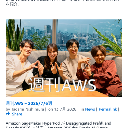
を紹介。
週刊AWS – 2026/7/6週
by
Tadami Nishimura
on
13 7月 2026
in
News
Permalink
Share
Amazon SageMaker HyperPod が Disaggregated Prefill and
Decode (DPD) に対応、Amazon RDS for Oracle が Oracle