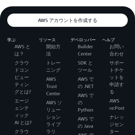
AWS アカウントを作成する
学ぶ
リソース
デベロッパー
ヘルプ
AWS と
開始方
Builder
お問い
は？
法
Center
合わせ
クラウ
トレー
SDK と
サポー
ドコン
ニング
ツール
トチケ
ピュー
ットを
AWS
AWS で
ティン
申請す
Trust
の .NET
グとは?
る
Center
AWS で
エージ
AWS
AWS ソ
の
ェンテ
re:Post
リュー
Python
ィック
ション
ナレッ
AWS で
AI とは?
ライブ
ジセン
の Java
クラウ
ラリ
ター