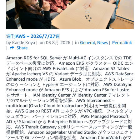
週刊AWS – 2026/7/27週
by
Kaede Koya
on
03 8月 2026
in
General
,
News
Permalink
Share
Amazon RDS for SQL Server が Multi-AZ インスタンスでの TDE
データベース復元に対応、Amazon EKS がクラスター OIDC エン
ドポイント向けの AWS PrivateLink に対応、Amazon S3 Tables
が Apache Iceberg V3 の Variant データ型に対応、AWS DataSync
Enhanced mode が HDFS、Azure Blob、オブジェクトストレージ
のロケーションと Hyper-V エージェントに対応、AWS DataSync
Enhanced mode が Amazon EFS および Amazon FSx for Lustre
をサポート、IAM Identity Center が Identity Center ディレクト
リのマルチリージョン対応を拡張、AWS Interconnect –
multicloud (Oracle Cloud Infrastructure 対応) が一般提供を開
始、AWS Glue の REST API コネクタが VPC 接続、フィルタプッ
シュダウン、パーティションに対応、AWS Managed Microsoft
AD が Standard から Enterprise Edition へのアップグレードに対
応、AWS Transit Gateway のポリシーベースルーティングが一般
提供開始、Amazon SageMaker Unified Studio が全プロジェクト
ツールで Git バージョン管理を拡充、Amazon CloudWatch がマ