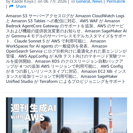
by
Kaede Koya
on
06 7月 2026
in
General
,
News
Permalink
Share
Amazon S3 サーバーアクセスログが Amazon CloudWatch Logs
と Amazon S3 Tables への配信に対応、AWS WAF が Amazon
Bedrock AgentCore Gateway のサポートを追加、AWS のサービ
スおよび機能の提供状況変更のお知らせ、Amazon SageMaker AI
が Gemma 4 モデルのサーバーレスモデルカスタマイズをサポー
ト、Claude Sonnet 5 が AWS で利用可能に、Amazon
WorkSpaces for AI agents の一般提供を発表、Amazon
OpenSearch Service にログ分析向けに最適化された新エンジンが
登場、AWS AppConfig が A/B テスト向けのマネージド実験ツー
ルを提供開始、Amazon RDS のクロスリージョン自動バックア
ップが 4 つの追加 AWS リージョンで利用可能に、AWS Config
が 8 つの新しいリソースタイプに対応、Amazon EC2 X8i インス
タンスが追加リージョンで利用可能に、Amazon SageMaker
Unified Studio が Terraform によるプロビジョニングをサポート