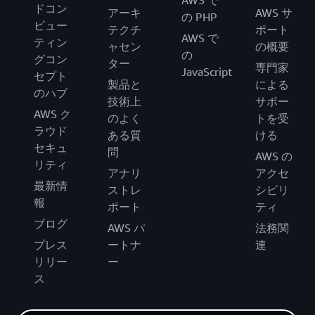
AWS で
ドコン
アーキ
AWS サ
の PHP
ピュー
テクチ
ポート
AWS で
ティン
ャセン
の概要
の
グコン
ター
専門家
JavaScript
セプト
製品と
による
のハブ
技術上
サポー
AWS ク
のよく
トを受
ラウド
ある質
ける
セキュ
問
AWS の
リティ
アナリ
アクセ
最新情
ストレ
シビリ
報
ポート
ティ
ブログ
AWS パ
法務関
プレス
ートナ
連
リリー
ー
ス