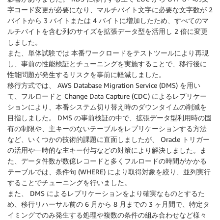
字コード変更が必要になり、マルチバイト文字に必要な文字数が 2
バイトから 3 バイトまたは 4 バイトに増加したため、すべてのマ
ルチバイトを含む列のサイズを拡張データ型を活用し 2 倍に変更
しました。
また、単体試験では 本番ワークロードをテストツールにより再現
し、事前の性能検証とチューニングを実施することで、移行後に
性能問題が発生するリスクを事前に軽減しました。
移行方式では、 AWS Database Migration Service (DMS) を用い
て、フルロードと Change Data Capture (CDC) によるレプリケー
ションにより、本番システム切り替え時のダウンタイムの削減を
目指しました。 DMS の事前検証の中で、拡張データ型利用時の固
有の制限や、主キーのないテーブルをレプリケーションする方法
など、いくつかの技術的課題に直面しましたが、 Oracle トリガー
の活用や一時的な主キー付与などの対策により解決しました。ま
た、データ件数が数億レコードと多くフルロードの時間がかかる
テーブルでは、条件句 (WHERE) により取得対象を絞り、並列実行
することでチューニングを行いました。
また、 DMS によるレプリケーションをより確実なものとするた
め、移行リハーサル前の 6 月から 8 月までの 3 ヶ月間で、特定タ
イミングでのみ発生する処理や複数の条件の組み合わせなど様々