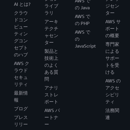
AWS で
AI とは?
ライブ
ジセン
の Java
クラウ
ラリ
ター
AWS で
ドコン
アーキ
AWS サ
の PHP
ピュー
テクチ
ポート
AWS で
ティン
ャセン
の概要
の
グコン
ター
専門家
JavaScript
セプト
製品と
による
のハブ
技術上
サポー
AWS ク
のよく
トを受
ラウド
ある質
ける
セキュ
問
AWS の
リティ
アナリ
アクセ
最新情
ストレ
シビリ
報
ポート
ティ
ブログ
AWS パ
法務関
プレス
ートナ
連
リリー
ー