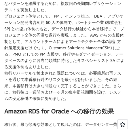
なパターンを網羅するために、複数回の長期間レプリケーション
テストを実施しました。
プロジェクト体制として、 PM 、インフラ担当、 DBA 、アプリケ
ーション開発者含め約 60 人の体制で、パートナー企業 (株式会社
SP) との協力体制のもと、データ移行の検証から本番移行まで、プ
ロジェクト全体の円滑な遂行を実現しました。 AWS からの支援体
制として、アカウントチームによるアーキテクチャ全体の設計方
針策定支援だけでなく、Customer Solutions Manager(CSM) によ
る、PMO としての PM 支援や、移行やモダナイゼーション、デー
タベースのように各専門領域に特化した各スペシャリスト SA によ
る支援体制もありました。
移行リハーサルで検出された課題については、必要箇所の再テス
トを通じて本番移行時のリスクを最小化を行いました。その結
果、本番移行は大きな問題なく完了することができました。さら
に、移行後は一週間および一ヶ月の集中監視期間を設け、システ
ムの安定稼働の確保に努めました。
Amazon RDS for Oracle への移行の効果
移行後、最も顕著な効果として現れたのは、データセンター費用