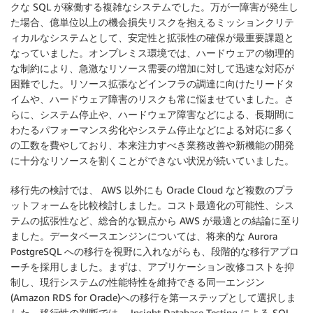
クな SQL が稼働する複雑なシステムでした。万が一障害が発生し
た場合、億単位以上の機会損失リスクを抱えるミッションクリテ
ィカルなシステムとして、安定性と拡張性の確保が最重要課題と
なっていました。オンプレミス環境では、ハードウェアの物理的
な制約により、急激なリソース需要の増加に対して迅速な対応が
困難でした。リソース拡張などインフラの調達に向けたリードタ
イムや、ハードウェア障害のリスクも常に悩ませていました。さ
らに、システム停止や、ハードウェア障害などによる、長期間に
わたるパフォーマンス劣化やシステム停止などによる対応に多く
の工数を費やしており、本来注力すべき業務改善や新機能の開発
に十分なリソースを割くことができない状況が続いていました。
移行先の検討では、 AWS 以外にも Oracle Cloud など複数のプラ
ットフォームを比較検討しました。コスト最適化の可能性、シス
テムの拡張性など、総合的な観点から AWS が最適との結論に至り
ました。データベースエンジンについては、将来的な Aurora
PostgreSQL への移行を視野に入れながらも、段階的な移行アプロ
ーチを採用しました。まずは、アプリケーション改修コストを抑
制し、現行システムの性能特性を維持できる同一エンジン
(Amazon RDS for Oracle)への移行を第一ステップとして選択しま
した。移行性の判断では、 Insight Database Testing による SQL