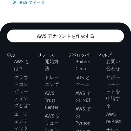
RSS フィード
AWS アカウントを作成する
学ぶ
リソース
デベロッパー
ヘルプ
AWS と
開始方
Builder
お問い
は？
法
Center
合わせ
クラウ
トレー
SDK と
サポー
ドコン
ニング
ツール
トチケ
ピュー
ットを
AWS
AWS で
ティン
申請す
Trust
の .NET
グとは?
る
Center
AWS で
エージ
AWS
AWS ソ
の
ェンテ
re:Post
リュー
Python
ィック
ション
ナレッ