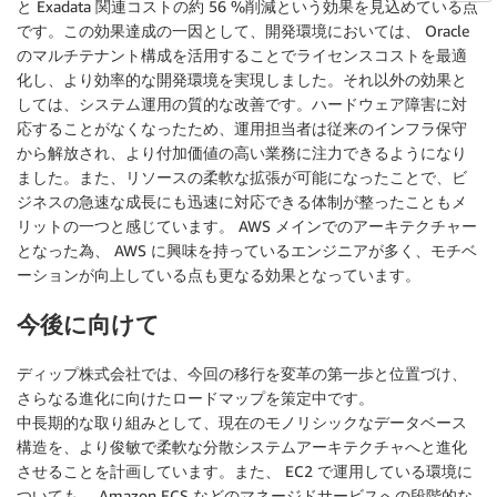
と Exadata 関連コストの約 56 %削減という効果を見込めている点
です。この効果達成の一因として、開発環境においては、 Oracle
のマルチテナント構成を活用することでライセンスコストを最適
化し、より効率的な開発環境を実現しました。それ以外の効果と
しては、システム運用の質的な改善です。ハードウェア障害に対
応することがなくなったため、運用担当者は従来のインフラ保守
から解放され、より付加価値の高い業務に注力できるようになり
ました。また、リソースの柔軟な拡張が可能になったことで、ビ
ジネスの急速な成長にも迅速に対応できる体制が整ったこともメ
リットの一つと感じています。 AWS メインでのアーキテクチャー
となった為、 AWS に興味を持っているエンジニアが多く、モチベ
ーションが向上している点も更なる効果となっています。
今後に向けて
ディップ株式会社では、今回の移行を変革の第一歩と位置づけ、
さらなる進化に向けたロードマップを策定中です。
中長期的な取り組みとして、現在のモノリシックなデータベース
構造を、より俊敏で柔軟な分散システムアーキテクチャへと進化
させることを計画しています。また、 EC2 で運用している環境に
ついても、 Amazon ECS などのマネージドサービスへの段階的な