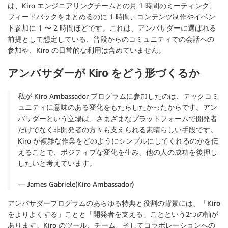
は、Kiro エンジニアリングチームとの月 1 時間のミーティング、
フィードバックをまとめるのに 1 時間、コンテンツ制作やイベン
ト参加に 1 〜 2 時間ほどです。これは、アンバサダーに選ばれる
前提として想定している、普段からのコミュニティでの会話への
参加や、Kiro の日常的な利用は含めていません。
アンバサダーが Kiro をどう形づくるか
私が Kiro Ambassador プログラムに参加したのは、テックコミ
ュニティに意味のある変化をもたらしたかったからです。アン
バサダーという立場は、さまざまなプラットフォームで開発者
だけでなく非開発者の方々も支えられる素晴らしい手段です。
Kiro が複雑な作業をどのようにシンプルにしてくれるのかを伝
えることで、ポジティブな変化を生み、他の人の成功を後押し
したいと考えています。
— James Gabriele(Kiro Ambassador)
アンバサダープログラムのあらゆる特典と役割の背景には、「Kiro
をよりよくする」ことと「開発者を支える」ことという2つの軸が
あります。Kiro のツール、チーム、そしてコラボレーションへの