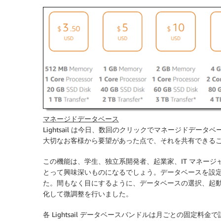
マネージドデータベース
Lightsail
は今日、数回のクリックでマネージドデータベ
大切なお客様から要望があった点で、それを共有できる
この機能は、学生、独立系開発者、起業家、IT マネージャー
とって興味深いものになるでしょう。データベースを設
た。間もなく目にするように、データベースの選択、起
化して微調整を行いました。
各 Lightsail データベースバンドルは月ごとの固定