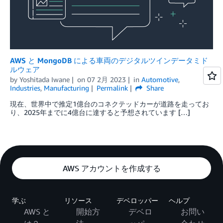
AWS と MongoDB による車両のデジタルツインデータミド
ルウェア
by
Yoshitada Iwane
on
07 2月 2023
in
Automotive
,
Industries
,
Manufacturing
Permalink
Share
現在、世界中で推定1億台のコネクテッドカーが道路を走ってお
り、2025年までに4億台に達すると予想されています […]
AWS アカウントを作成する
学ぶ
リソース
デベロッパー
ヘルプ
AWS と
開始方
デベロ
お問い