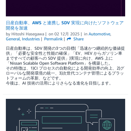
日産自動車、AWS と連携し SDV 実現に向けたソフトウェア
開発を加速
by
Hitoshi Hasegawa
on
02 12月 2025
in
Automotive
,
General
,
Industries
Permalink
Share
日産自動車は、SDV 開発の3つの目標(「迅速かつ継続的な価値提
供」「必要な安全性と性能の確保」「EV、HEV からガソリン車
まですべての顧客への SDV 提供」)実現に向け、AWS 上に
「Nissan Scalable Open Software Platform」を構築した。
その特徴は、1)CI プロセスの自動化による開発効率の向上、2)グ
ローバルな開発環境の統一、3)次世代コンテナ管理によるプラッ
トフォームの革新、などです。
今後は、AI 技術の活用によりさらなる進化を目指します。