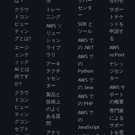
は？
法
ッパー
合わせ
センタ
クラウ
トレー
サポー
ー
ドコン
ニング
トチケ
ピュー
SDK と
ットを
AWS ソ
ティン
ツール
申請す
リュー
グとは?
る
ション
AWS で
エージ
ライブ
の .NET
AWS
ェンテ
ラリ
re:Post
AWS で
ィック
アーキ
の
ナレッ
AI とは
テクチ
Python
ジセン
何です
ャセン
ター
AWS で
か?
ター
の Java
AWS サ
クラウ
製品と
ポート
AWS で
ドコン
技術上
の概要
の PHP
ピュー
のよく
専門家
AWS で
ティン
ある質
による
の
グコン
問
サポー
JavaScript
セプト
アナリ
トを受