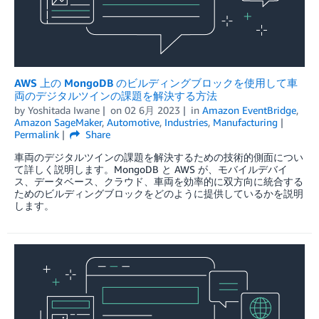
AWS 上の MongoDB のビルディングブロックを使用して車
両のデジタルツインの課題を解決する方法
by
Yoshitada Iwane
on
02 6月 2023
in
Amazon EventBridge
,
Amazon SageMaker
,
Automotive
,
Industries
,
Manufacturing
Permalink
Share
車両のデジタルツインの課題を解決するための技術的側面につい
て詳しく説明します。MongoDB と AWS が、モバイルデバイ
ス、データベース、クラウド、車両を効率的に双方向に統合する
ためのビルディングブロックをどのように提供しているかを説明
します。