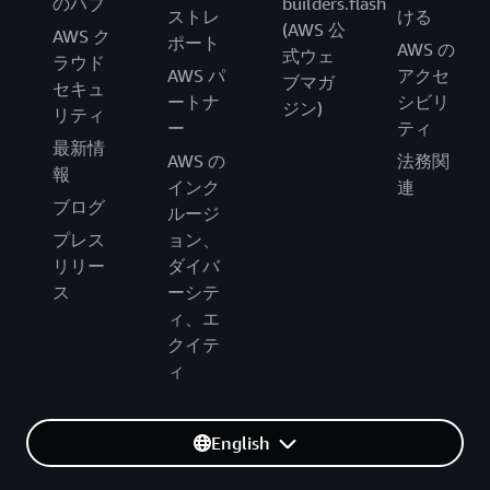
のハブ
builders.flash
ストレ
ける
(AWS 公
AWS ク
ポート
AWS の
式ウェ
ラウド
AWS パ
アクセ
ブマガ
セキュ
ートナ
シビリ
ジン)
リティ
ー
ティ
最新情
AWS の
法務関
報
インク
連
ブログ
ルージ
プレス
ョン、
リリー
ダイバ
ス
ーシテ
ィ、エ
クイテ
ィ
English