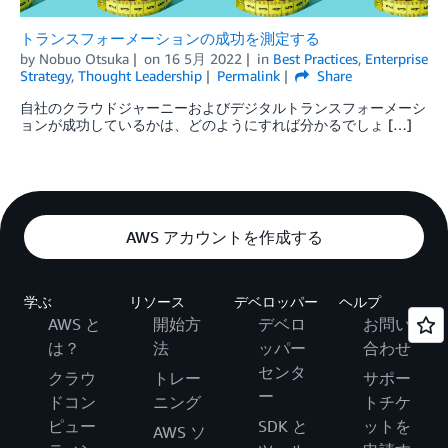
トランスフォーメーションの成功を測定する
by
Nobuo Otsuka
on
16 5月 2022
in
Best Practices
,
Enterprise
Strategy
,
Thought Leadership
Permalink
Share
自社のクラウドジャーニーおよびデジタルトランスフォーメーシ
ョンが成功しているかは、どのようにすれば分かるでしょ […]
AWS アカウントを作成する
学ぶ
リソース
デベロッパー
ヘルプ
AWS と
開始方
デベロ
お問い
は？
法
ッパー
合わせ
センタ
クラウ
トレー
サポー
ー
ドコン
ニング
トチケ
ピュー
SDK と
ットを
AWS ソ