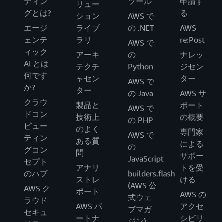
ティン
ツール
申請す
リュー
グとは?
る
ション
AWS で
エージ
ライブ
の .NET
AWS
ェンテ
ラリ
re:Post
AWS で
ィック
アーキ
の
ナレッ
AI とは
テクチ
Python
ジセン
何です
ャセン
ター
AWS で
か?
ター
の Java
AWS サ
クラウ
製品と
ポート
AWS で
ドコン
技術上
の概要
の PHP
ピュー
のよく
専門家
AWS で
ティン
ある質
による
の
グコン
問
サポー
JavaScript
セプト
アナリ
トを受
のハブ
builders.flash
ストレ
ける
(AWS 公
AWS ク
ポート
AWS の
式ウェ
ラウド
AWS パ
アクセ
ブマガ
セキュ
ートナ
シビリ
ジン)