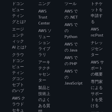
ドコン
ニング
ツール
トチケ
ピュー
ットを
AWS
AWS で
ティン
申請す
Trust
の .NET
グとは?
る
Center
AWS で
エージ
AWS
AWS ソ
の
ェンテ
re:Post
リュー
Python
ィック
ション
ナレッ
AWS で
AI とは?
ライブ
ジセン
の Java
クラウ
ラリ
ター
AWS で
ドコン
アーキ
AWS サ
の PHP
ピュー
テクチ
ポート
AWS で
ティン
ャセン
の概要
の
グコン
ター
専門家
JavaScript
セプト
製品と
による
のハブ
技術上
サポー
AWS ク
のよく
トを受
ラウド
ある質
ける
セキュ
問