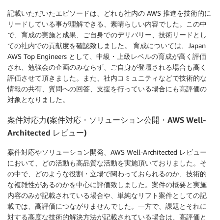
記載いただいたエピソードは、どれも社内の AWS 推進を技術的に
リードしている事が理解できる、素晴らしい内容でした。この中
で、育成の実施と成果、ご自身でのデリバリー、技術リードとし
ての社内での貢献度を確認致しました。 育成については、Japan
AWS Top Engineers として、中級・上級レベルの育成が高く評価
され、勉強会の企画のみならず、ご自身が登壇される場合も高く
評価させて頂きました。また、社内コミュニティなどで技術的な
情報の共有、質問への回答、支援を行っている場合にも高評価の
対象となりました。
案件対応力(案件対応・ソリューション公開・AWS Well-
Architected レビュー)
案件対応やソリューション開発、AWS Well-Architected レビュー
において、どの活動も高品質な活動を実施頂いておりました。そ
の中で、どのような役割・立場で関わっておられるのか、技術的
な複雑性があるのかを中心に評価致しました。案件の概要と実施
内容のみが記載されている場合や、単純なリフト案件としての記
載では、高評価につながりませんでした。一方で、課題とそれに
対する高度な技術的解決方法が記載されている場合は、高評価と