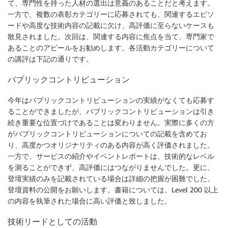
て、専門性を持った人材の選出は意義のあることだと考えます。
一方で、複数の表彰カテゴリーに応募されても、関連するエピソ
ードや高度な技術内容の記載に欠け、高評価に至らないケースも
散見されました。次回は、関連する内容に焦点を当て、専門家で
あることのアピールをお勧めします。各活動カテゴリーについて
の講評は下記の通りです。
パブリックコントリビューション
今年はパブリックコントリビューションの実績がなくても応募す
ることができましたが、パブリックコントリビューションは引き
続き重要な位置づけであることは変わりません。実際に多くの方
がパブリックコントリビューションについての記載を含めてお
り、高度かつオリジナリティのある内容が高く評価されました。
一方で、サービスの紹介やイベントレポートは、技術的なレベル
を測ることができず、高評価にはつながりませんでした。更に、
登壇実績のみを記載されている場合は詳細の把握が困難でした。
登壇資料の公開をお願いします。書籍については、Level 200 以上
の内容を執筆された場合に高い評価と致しました。
技術リードとしての活動