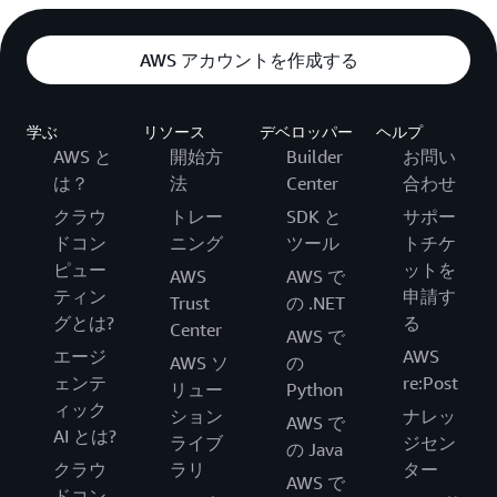
AWS アカウントを作成する
学ぶ
リソース
デベロッパー
ヘルプ
AWS と
開始方
Builder
お問い
は？
法
Center
合わせ
クラウ
トレー
SDK と
サポー
ドコン
ニング
ツール
トチケ
ピュー
ットを
AWS
AWS で
ティン
申請す
Trust
の .NET
グとは?
る
Center
AWS で
エージ
AWS
AWS ソ
の
ェンテ
re:Post
リュー
Python
ィック
ション
ナレッ
AWS で
AI とは?
ライブ
ジセン
の Java
クラウ
ラリ
ター
AWS で
ドコン