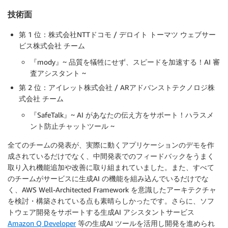
技術面
第 1 位：株式会社NTTドコモ / デロイト トーマツ ウェブサー
ビス株式会社 チーム
『mody』~ 品質を犠牲にせず、スピードを加速する！AI 審
査アシスタント ~
第 2 位：アイレット株式会社 / ARアドバンストテクノロジ株
式会社 チーム
『SafeTalk』~ AI があなたの伝え方をサポート！ハラスメ
ント防止チャットツール ~
全てのチームの発表が、実際に動くアプリケーションのデモを作
成されているだけでなく、中間発表でのフィードバックをうまく
取り入れ機能追加や改善に取り組まれていました。また、すべて
のチームがサービスに生成AI の機能を組み込んでいるだけでな
く、AWS Well-Architected Framework を意識したアーキテクチャ
を検討・構築されている点も素晴らしかったです。さらに、ソフ
トウェア開発をサポートする生成AI アシスタントサービス
Amazon Q Developer
等の生成AI ツールを活用し開発を進められ