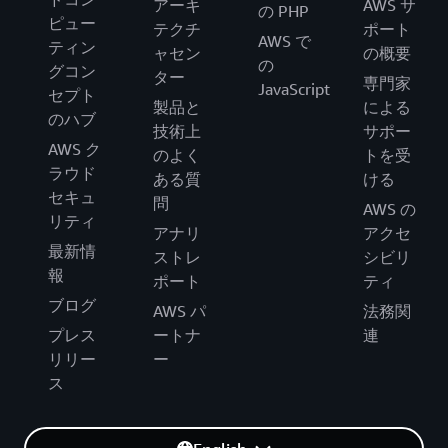
アーキ
AWS サ
の PHP
ピュー
テクチ
ポート
AWS で
ティン
ャセン
の概要
の
グコン
ター
専門家
JavaScript
セプト
製品と
による
のハブ
技術上
サポー
AWS ク
のよく
トを受
ラウド
ある質
ける
セキュ
問
AWS の
リティ
アナリ
アクセ
最新情
ストレ
シビリ
報
ポート
ティ
ブログ
AWS パ
法務関
プレス
ートナ
連
リリー
ー
ス