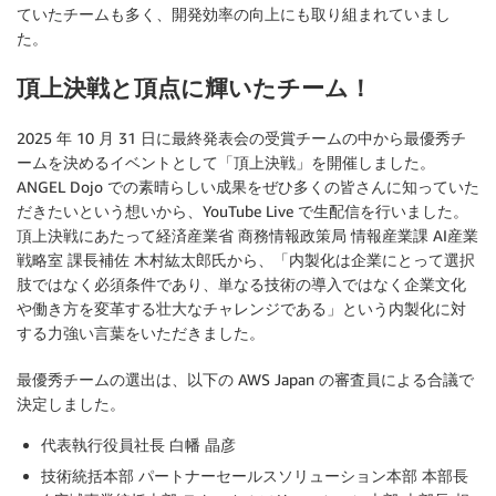
ていたチームも多く、開発効率の向上にも取り組まれていまし
た。
頂上決戦と頂点に輝いたチーム！
2025 年 10 月 31 日に最終発表会の受賞チームの中から最優秀チ
ームを決めるイベントとして「頂上決戦」を開催しました。
ANGEL Dojo での素晴らしい成果をぜひ多くの皆さんに知っていた
だきたいという想いから、YouTube Live で生配信を行いました。
頂上決戦にあたって経済産業省 商務情報政策局 情報産業課 AI産業
戦略室 課長補佐 木村紘太郎氏から、「内製化は企業にとって選択
肢ではなく必須条件であり、単なる技術の導入ではなく企業文化
や働き方を変革する壮大なチャレンジである」という内製化に対
する力強い言葉をいただきました。
最優秀チームの選出は、以下の AWS Japan の審査員による合議で
決定しました。
代表執行役員社長 白幡 晶彦
技術統括本部 パートナーセールスソリューション本部 本部長