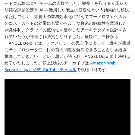
ットコム株式会社 チームの皆様でした。栄養士を取り巻く現状と
明確な課題設定と AI を活用した献立の最適化という効果的な解決
策だけでなく、栄養士の業務効率化に加えてフードロスや仕入れ
のコストカットの効果にも繋がるような将来の継続性を意識した
開発体制、クラウドの拡張性を活かしたアーキテクチャ設計をさ
れていた点が評価され受賞となりました。最後に、白幡から
「ANGEL Dojo では、テクノロジーの民主化によって、誰もが簡単
にテクノロジーを使い目の前の問題を解決できることを引き続き
推進していきたい」という思いが語られ、ANGEL Dojo 頂上決戦は
終了いたしました。頂上決戦のアーカイブは
Amazon Web
Services Japan 公式 YouTube チャネル
で視聴可能です。