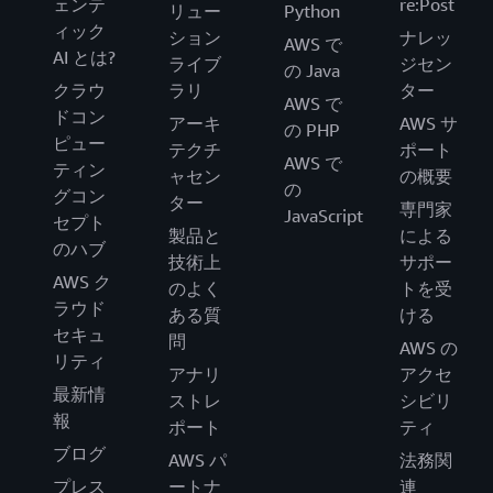
ェンテ
re:Post
リュー
Python
ィック
ション
ナレッ
AWS で
AI とは?
ライブ
ジセン
の Java
クラウ
ラリ
ター
AWS で
ドコン
アーキ
AWS サ
の PHP
ピュー
テクチ
ポート
AWS で
ティン
ャセン
の概要
の
グコン
ター
専門家
JavaScript
セプト
製品と
による
のハブ
技術上
サポー
AWS ク
のよく
トを受
ラウド
ある質
ける
セキュ
問
AWS の
リティ
アナリ
アクセ
最新情
ストレ
シビリ
報
ポート
ティ
ブログ
AWS パ
法務関
プレス
ートナ
連