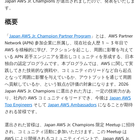
Japan AWS Jr. Champions が選出されましたので、発表をいたしま
す。
概要
「
Japan AWS Jr. Champion Partner Program
」とは、AWS Partner
Network (APN) 参加企業に所属し、現在社会人歴 1 ～ 3 年目で
AWS を積極的に学び、アクションを起こし、周囲に影響を与えて
いる APN 若手エンジニアを選出しコミュニティを形成する、日本
独自の認定プログラムです。本プログラムでは、AWS に関して実
践してきた技術的な挑戦や、コミュニティのリードなど自ら起点
となって周囲に影響を与えているか、アウトプットを通じて周囲
へ貢献しているか、という観点が評価の対象になります。2026
Japan AWS Jr. Champions に選出された方は、一定の技術力があ
り、社内の AWS コミュニティをリードでき、今後は
Japan AWS
Top Engineers
そして
Japan AWS Ambassadors
になることが期待
される皆様です。
選出された皆様は、Japan AWS Jr. Champions 限定 Meetup に招待
され、コミュニティ活動に参加いただけます。この Meetup は
AWS により開催されるコミュニティイベントで、Japan AWS Jr.