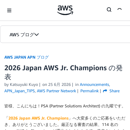
Skip to Main Content
AWS ブログ
ホーム
AWS JAPAN APN ブログ
2026 Japan AWS Jr. Champions の発
カテゴリ
表
エディション
by Katsuyuki Kuyo
on
25 6月 2026
in
Announcements
,
APN_Japan_TIPS
,
AWS Partner Network
Permalink
Share
皆様、こんにちは！PSA (Partner Solutions Architect) の九曜です。
「
2026 Japan AWS Jr. Champions
」へ大変多くのご応募をいただ
き、ありがとうございました。厳正なる審査の結果、114 名の