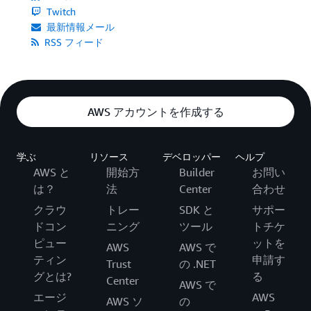
Twitch
最新情報メール
RSS フィード
AWS アカウントを作成する
学ぶ
リソース
デベロッパー
ヘルプ
AWS と
開始方
Builder
お問い
は？
法
Center
合わせ
クラウ
トレー
SDK と
サポー
ドコン
ニング
ツール
トチケ
ピュー
ットを
AWS
AWS で
ティン
申請す
Trust
の .NET
グとは?
る
Center
AWS で
エージ
AWS
AWS ソ
の