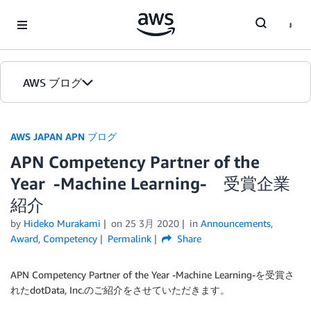
Skip to Main Content
AWS ブログ
ホーム
AWS JAPAN APN ブログ
APN Competency Partner of the
カテゴリ
Year -Machine Learning- 受賞企業
エディション
紹介
by
Hideko Murakami
on
25 3月 2020
in
Announcements
,
Award
,
Competency
Permalink
Share
APN Competency Partner of the Year -Machine Learning-を受賞さ
れたdotData, Inc.のご紹介をさせていただきます。