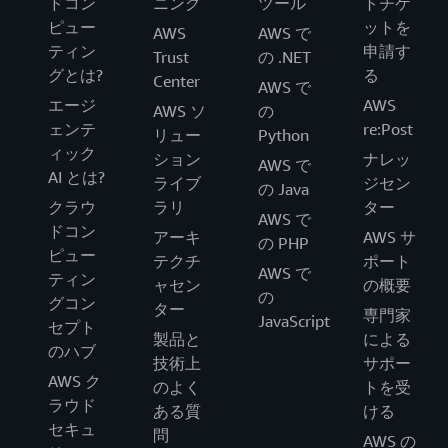
ドコン
ニング
ツール
トチケ
ピュー
ットを
AWS
AWS で
ティン
申請す
Trust
の .NET
グとは?
る
Center
AWS で
エージ
AWS
AWS ソ
の
ェンテ
re:Post
リュー
Python
ィック
ション
ナレッ
AWS で
AI とは?
ライブ
ジセン
の Java
クラウ
ラリ
ター
AWS で
ドコン
アーキ
AWS サ
の PHP
ピュー
テクチ
ポート
AWS で
ティン
ャセン
の概要
の
グコン
ター
専門家
JavaScript
セプト
製品と
による
のハブ
技術上
サポー
AWS ク
のよく
トを受
ラウド
ある質
ける
セキュ
問
AWS の