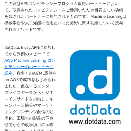
この賞はAPNコンピテンシープログラム取得パートナーにおい
て、取得されたコンピテンシーをご活用いただき目覚ましい功績
を残されたパートナーに授与されるものです。Machine Learningは
機械学習や人工知能の活用といった分野に関す功績について授与
されるアワードです。
dotData, Inc.はAPNに参加し
てから異例のスピードで
AWS Machine Learning コン
ピテンシーのパートナーに
認定
、数多くのAI/ML案件を
on AWSで成功をおさめられ
ました。点在するエンター
プライズデータからビジネ
スインサイトを抽出し、キ
ャンペーン施策やマーケテ
ィングコンテンツ配信の効
率化、工場での製品の不良
傾向からの改善項目の示唆
等ユースケースも多岐にわ