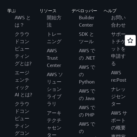
学ぶ
リソース
デベロッパー
ヘルプ
AWS と
開始方
Builder
お問い
は？
法
Center
合わせ
クラウ
トレー
SDK と
サポー
ドコン
ニング
ツール
トチケ
ピュー
ットを
AWS
AWS で
ティン
申請す
Trust
の .NET
グとは?
る
Center
AWS で
エージ
AWS
AWS ソ
の
ェンテ
re:Post
リュー
Python
ィック
ション
ナレッ
AWS で
AI とは?
ライブ
ジセン
の Java
クラウ
ラリ
ター
AWS で
ドコン
アーキ
AWS サ
の PHP
ピュー
テクチ
ポート
AWS で
ティン
ャセン
の概要
の
グコン
ター
専門家