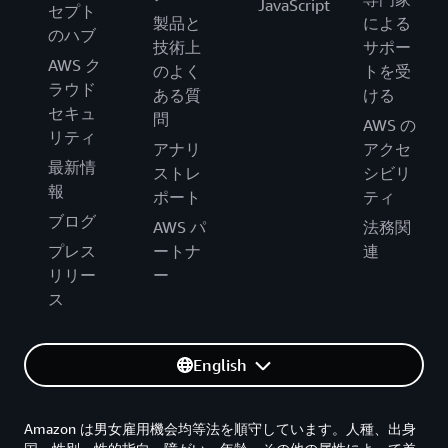
JavaScript
セプト
製品と
による
のハブ
技術上
サポー
AWS ク
のよく
トを受
ラウド
ある質
ける
セキュ
問
AWS の
リティ
アナリ
アクセ
最新情
ストレ
シビリ
報
ポート
ティ
ブログ
AWS パ
法務関
プレス
ートナ
連
リリー
ー
ス
English
Amazon は男女雇用機会均等法を順守しています。人種、出身