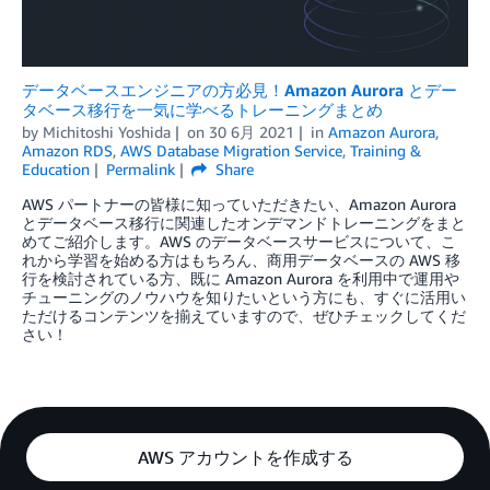
データベースエンジニアの方必見！Amazon Aurora とデー
タベース移行を一気に学べるトレーニングまとめ
by
Michitoshi Yoshida
on
30 6月 2021
in
Amazon Aurora
,
Amazon RDS
,
AWS Database Migration Service
,
Training &
Education
Permalink
Share
AWS パートナーの皆様に知っていただきたい、Amazon Aurora
とデータベース移行に関連したオンデマンドトレーニングをまと
めてご紹介します。AWS のデータベースサービスについて、こ
れから学習を始める方はもちろん、商用データベースの AWS 移
行を検討されている方、既に Amazon Aurora を利用中で運用や
チューニングのノウハウを知りたいという方にも、すぐに活用い
ただけるコンテンツを揃えていますので、ぜひチェックしてくだ
さい！
AWS アカウントを作成する