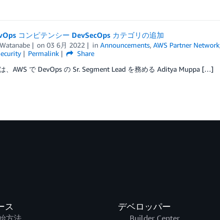
evOps コンピテンシー DevSecOps カテゴリの追加
Watanabe
on
03 6月 2022
in
Announcements
,
AWS Partner Network
ecurity
Permalink
Share
WS で DevOps の Sr. Segment Lead を務める Aditya Muppa […]
ース
デベロッパー
始方法
Builder Center