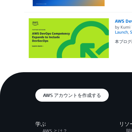
AWS D
by
Kumi 
Launch
,
S
本ブログは、A
AWS アカウントを作成する
学ぶ
リソ
AWS とは？
開