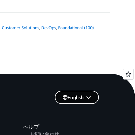
,
Customer Solutions
,
DevOps
,
Foundational (100)
,
English
ヘルプ
お問い合わせ