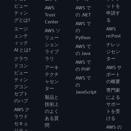
ピュー
ットを
AWS
AWS で
ティン
申請す
Trust
の .NET
グとは?
る
Center
AWS で
エージ
AWS
AWS ソ
の
ェンテ
re:Post
リュー
Python
ィック
ション
ナレッ
AWS で
AI とは?
ライブ
ジセン
の Java
クラウ
ラリ
ター
AWS で
ドコン
アーキ
AWS サ
の PHP
ピュー
テクチ
ポート
AWS で
ティン
ャセン
の概要
の
グコン
ター
専門家
JavaScript
セプト
製品と
による
のハブ
技術上
サポー
AWS ク
のよく
トを受
ラウド
ある質
ける
セキュ
問
AWS の
リティ