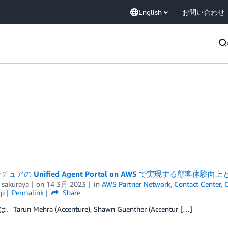
English
お問い合わせ
ュアの Unified Agent Portal on AWS で実現する顧客体
 sakuraya
on
14 3月 2023
in
AWS Partner Network
,
Contact Center
,
C
ip
Permalink
Share
arun Mehra (Accenture), Shawn Guenther (Accentur […]