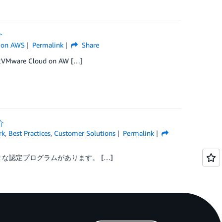
介
 on AWS
Permalink
Share
Cloud on AW […]
介
rk
,
Best Practices
,
Customer Solutions
Permalink
な認定プログラムがあります。 […]