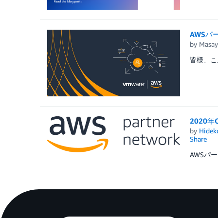
AWSパー
by
Masay
皆様、こん
2020
by
Hidek
Share
AWSパ